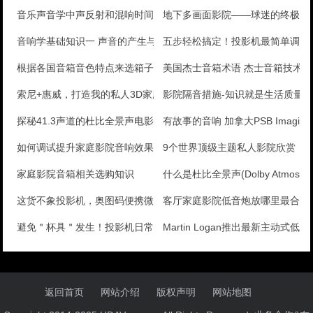
音乐声音学中声反射和混响时间
地下多画面影院——球迷的终极梦
音响学基础知识一 声音的产生与传播
五步轻松搞定！投影机最简单调试
根据各国音箱音色特点来选箱子
美国杰士音箱术语 杰士音箱技术
索尼+惠威，打造我的私人3D家庭影院
影院隔音措施-知识就是生活质量提
探秘41.3声道的杜比全景声电影院The Grand
有故事的音响 加拿大PSB Imagine-
如何调试提升家庭影院音响效果
9个世界顶级主题私人影院欣赏
家庭影院音箱相关选购知识
什么是杜比全景声(Dolby Atmos)
这货不象投影机，奥图码便携微投ML1000试体验
客厅家庭影院低音炮放哪里最合适
避免＂杯具＂发生！投影机日常使用须知
Martin Logan推出最新主动式低音
返回首页
网站介绍
版权声明
网站地图