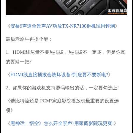
《
安桥9声道全景声AV功放TX-NR7100拆机试用评测
》
最后老蜗牛再提个醒：
1、HDMI线尽量不要热插拔，热插拔不一定坏，但是你真
的要赌一把?
《
HDMI线直接插拔会烧坏设备?到底要不要断电?
》
2、如果你的游戏机支持源码输出的话，一定要勾选上!
《选比特流还是 PCM?家庭影院播放机最重要的设置选
项》
《
黑神话：悟空》怎么开全景声?用家庭影院玩更爽!
》