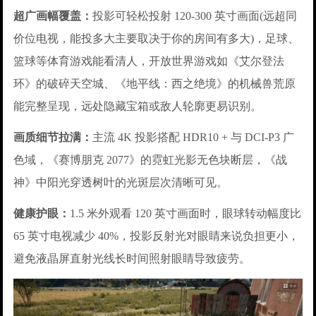
超广画幅覆盖：
投影可轻松投射 120-300 英寸画面(远超同
价位电视，能投多大主要取决于你的房间有多大)，足球、
篮球等体育游戏能看清人，开放世界游戏如《艾尔登法
环》的破碎天空城、《地平线：西之绝境》的机械兽荒原
能完整呈现，远处隐藏宝箱或敌人轮廓更易识别。
画质细节拉满：
主流 4K 投影搭配 HDR10 + 与 DCI-P3 广
色域，《赛博朋克 2077》的霓虹光影无色块断层，《战
神》中阳光穿透树叶的光斑层次清晰可见。
健康护眼：
1.5 米外观看 120 英寸画面时，眼球转动幅度比
65 英寸电视减少 40%，投影反射光对眼睛来说负担更小，
避免液晶屏直射光线长时间照射眼睛导致疲劳。