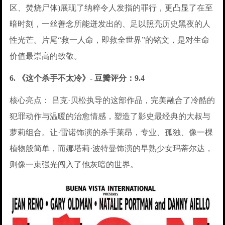
区、焚烧尸体)展现了纳粹令人发指的罪行，更凸显了在至
暗时刻，一丝善念所能迸发出的、足以照亮历史黑夜的人
性光芒。片尾“救一人命，即救全世界”的铭文，是对生命
价值最崇高的致敬。
6. 《这个杀手不太冷》- 豆瓣评分：9.4
核心亮点： 吕克·贝松执导的这部作品，完美融合了冷酷的
犯罪动作与温暖的治愈情感，塑造了影史最经典的大叔与
萝莉组合。让·雷诺饰演的杀手莱昂，专业、孤独、像一棵
植物般简单，而娜塔莉·波特曼饰演的早熟少女玛蒂尔达，
则像一束强光闯入了他灰暗的世界。