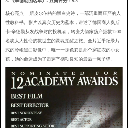
5. 《辛德勒的名单》- 豆瓣评分：9.5
核心亮点： 斯皮尔伯格的黑白史诗，一部沉重而庄严的人
性教科书。影片以真实历史为蓝本，讲述了德国商人奥斯
卡·辛德勒从发战争财的投机者，转变为倾家荡产拯救1200
名犹太人性命的救世主的灵魂觉醒之旅。全片近乎纪录片
式的冷峻黑白影像中，唯一一抹色彩是那个穿红衣的小女
孩，她的命运成为了击穿辛德勒良知的最后一颗子弹。