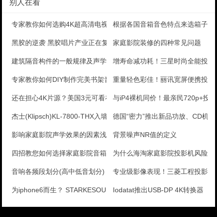
别人在看
专家教你如何选购4K超高清电视
根据各国音箱音色特点来选箱子
黑胶的逆袭 黑胶唱片产业正在复苏
家庭影院装修的四种常见问题
建筑隔音构件的一般规律及声学常识
增寿命减功耗！三星时尚全能投影
专家教你如何DIY制作完美书架音箱
重量轻色彩佳！丽讯宽屏便携投影
还在担心4K片源？美国3元可看在线4K视频
与iP4裸机同价！最亲民720p+投
杰士(Klipsch)KL-7800-THX入墙音箱
德国“密力”推出新品功放、CD机
影响家庭影院声学效果的因素浅谈
背景噪声NR值的定义
四招教您如何选择家庭影院音箱？
为什么海淘家庭影院投影机风险大
音响各频段划分(高中低音划分)
专业级影像表现！三菱工程投影机
为iphone6而生？ STARKESOUND IC
Iodatat推出USB-DP 4K转换器