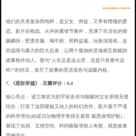
他们的关系复杂而纯粹，是父女、师徒，又带有懵懂的爱
恋。影片在枪战、火并的紧张节奏外，充满了生活化的细
腻瞬间：熨烫衣服、喝牛奶、照料盆栽、玩扮演游戏，这
些温情与暴力的巨大反差，让两个孤独的灵魂相互救赎的
故事格外动人。那句“人生总是这么苦，还是只有童年这
样?”的对话，道尽了故事的苍凉底色与温暖内核。
7. 《星际穿越》- 豆瓣评分：9.4
核心亮点： 诺兰将宏大的宇宙史诗与细腻的父女亲情无缝
结合，打造了这部硬核又动人的科幻杰作。影片基于严谨
的科学理论(由诺贝尔物理学奖得主基普·索恩保驾护航)，
展现了虫洞、五维空间、时间膨胀等惊人奇观，视觉效果
震撼无比。