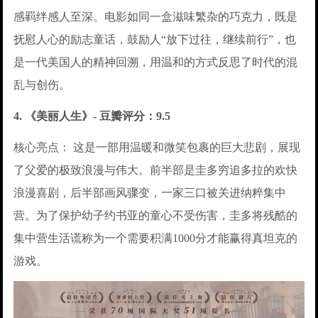
感羁绊感人至深。电影如同一盒滋味繁杂的巧克力，既是
抚慰人心的励志童话，鼓励人“放下过往，继续前行”，也
是一代美国人的精神回溯，用温和的方式反思了时代的混
乱与创伤。
4. 《美丽人生》- 豆瓣评分：9.5
核心亮点： 这是一部用温暖和微笑包裹的巨大悲剧，展现
了父爱的极致浪漫与伟大。前半部是圭多穷追多拉的欢快
浪漫喜剧，后半部画风骤变，一家三口被关进纳粹集中
营。为了保护幼子约书亚的童心不受伤害，圭多将残酷的
集中营生活谎称为一个需要积满1000分才能赢得真坦克的
游戏。