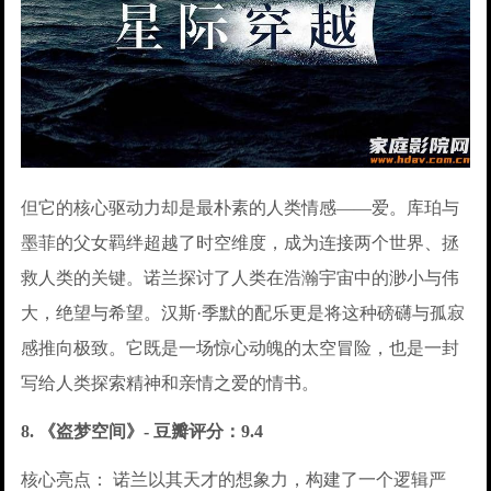
但它的核心驱动力却是最朴素的人类情感——爱。库珀与
墨菲的父女羁绊超越了时空维度，成为连接两个世界、拯
救人类的关键。诺兰探讨了人类在浩瀚宇宙中的渺小与伟
大，绝望与希望。汉斯·季默的配乐更是将这种磅礴与孤寂
感推向极致。它既是一场惊心动魄的太空冒险，也是一封
写给人类探索精神和亲情之爱的情书。
8. 《盗梦空间》- 豆瓣评分：9.4
核心亮点： 诺兰以其天才的想象力，构建了一个逻辑严