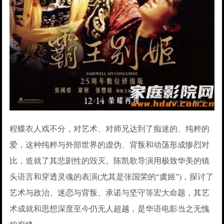
程蝶衣人戏不分，对艺术、对师兄达到了痴迷的、纯粹的
爱，这种纯粹与外部世界的虚伪、背叛和动荡形成惨烈对
比，造就了其悲剧性的毁灭。陈凯歌导演用极致华美的镜
头语言和穿透灵魂的表演(尤其是张国荣的“虞姬”)，探讨了
艺术与政治、迷恋与背叛、承诺与坚守等宏大命题，其艺
术成就和思想深度至今仍无人超越，是华语电影当之无愧