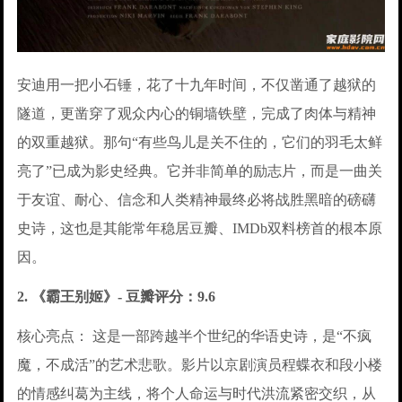
安迪用一把小石锤，花了十九年时间，不仅凿通了越狱的
隧道，更凿穿了观众内心的铜墙铁壁，完成了肉体与精神
的双重越狱。那句“有些鸟儿是关不住的，它们的羽毛太鲜
亮了”已成为影史经典。它并非简单的励志片，而是一曲关
于友谊、耐心、信念和人类精神最终必将战胜黑暗的磅礴
史诗，这也是其能常年稳居豆瓣、IMDb双料榜首的根本原
因。
2. 《霸王别姬》- 豆瓣评分：9.6
核心亮点： 这是一部跨越半个世纪的华语史诗，是“不疯
魔，不成活”的艺术悲歌。影片以京剧演员程蝶衣和段小楼
的情感纠葛为主线，将个人命运与时代洪流紧密交织，从