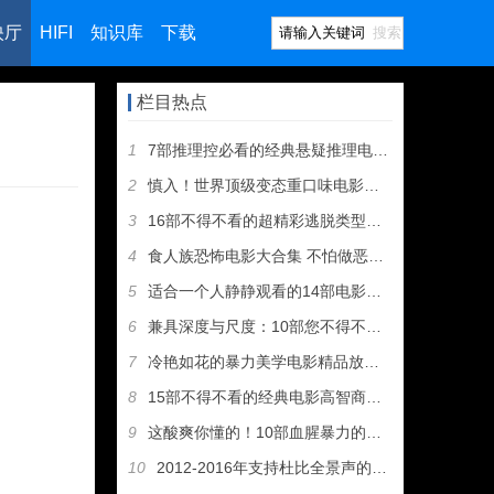
映厅
HIFI
知识库
下载
搜索
栏目热点
1
7部推理控必看的经典悬疑推理电影，看完可以当侦探了
2
慎入！世界顶级变态重口味电影都在这，够胆你就来
3
16部不得不看的超精彩逃脱类型影片，抱走吧!
4
食人族恐怖电影大合集 不怕做恶梦的看过来
5
适合一个人静静观看的14部电影佳作
6
兼具深度与尺度：10部您不得不看的性感影片
7
冷艳如花的暴力美学电影精品放送，切记：少儿不宜
8
15部不得不看的经典电影高智商犯罪神片
9
这酸爽你懂的！10部血腥暴力的重口味电影推荐
10
2012-2016年支持杜比全景声的电影都在这了