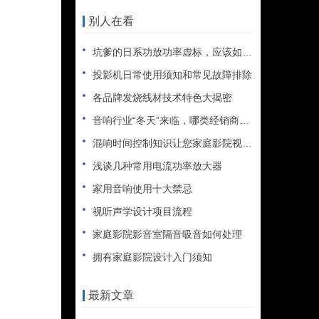
别人在看
坑爹的日系功放功率虚标，应该如何正确解读？
投影机日常使用须知和常见故障排除
各品牌发烧线材技术特色大揭密
音响行业“冬天”来临，哪类经销商最先倒下
混响时间控制知识让您家庭影院视听环境更趋完美
浅谈几种常用电流功率放大器
家用音响使用十大禁忌
视听声学设计项目流程
家庭影院影音室隔音吸音如何处理
拥有家庭影院设计入门须知
最新文章