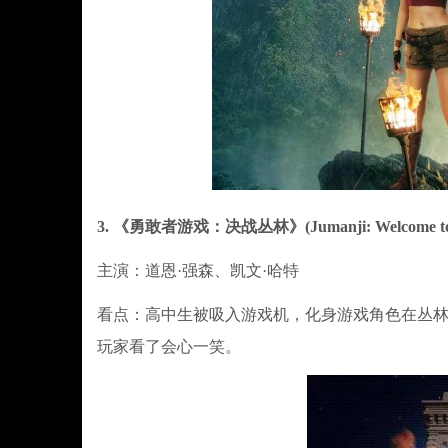
3. 《勇敢者游戏：决战丛林》(Jumanji: Welcome to t
主演：道恩·强森、凯文·哈特
看点：高中生被吸入游戏机，化身游戏角色在丛林
玩家看了会心一笑。