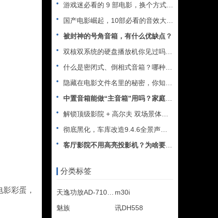
游戏迷必看的 9 部电影，换个方式享受精彩游戏时光
国产电影崛起，10部必看的音效大片推荐
被封神的号角音箱，有什么优缺点？
双核双系统的硬盘播放机你见过吗？杜恩Dune Duo Cin
什么是密闭式、倒相式音箱？哪种最好？
隐藏在电影文件名里的秘密，你知道吗？
中置音箱能做“主音箱”用吗？家庭影院十万个为什么
解锁顶级影院 + 高尔夫 双场景体验 —— 德国 ASCEN
彻底黑化，车库改造9.4.6全景声家庭影院
客厅影院不用高亮投影机？为啥要用抗光幕？
分类标签
电影彩蛋，
天逸功放AD-7100P
m30i
魅族
讯DH558