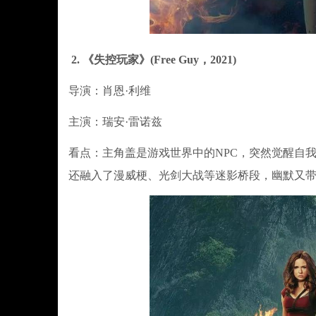
2. 《失控玩家》(Free Guy，2021)
导演：肖恩·利维
主演：瑞安·雷诺兹
看点：主角盖是游戏世界中的NPC，突然觉醒自
还融入了漫威梗、光剑大战等迷影桥段，幽默又带