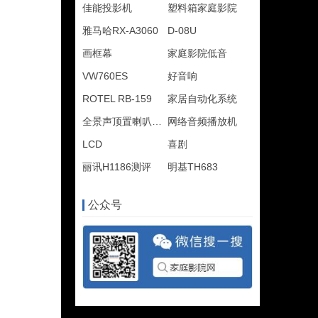
佳能投影机
塑料箱家庭影院
雅马哈RX-A3060
D-08U
画框幕
家庭影院低音
VW760ES
好音响
ROTEL RB-159
家居自动化系统
全景声顶置喇叭布局
网络音频播放机
LCD
喜剧
丽讯H1186测评
明基TH683
公众号