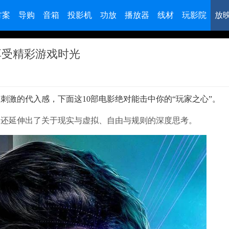
方案
导购
音箱
投影机
功放
播放器
线材
玩影院
放
享受精彩游戏时光
刺激的代入感，下面这10部电影绝对能击中你的“玩家之心”。
，还延伸出了关于现实与虚拟、自由与规则的深度思考。