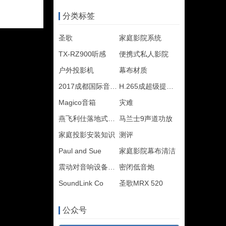
分类标签
圣歌
家庭影院系统
TX-RZ900听感
便携式私人影院
户外投影机
幕布材质
2017成都国际音响展
H.265成超级提款机
Magico音箱
灾难
燕飞利仕落地式音箱
马兰士9声道功放
家庭投影安装知识
测评
Paul and Sue
家庭影院幕布清洁
震动对音响设备的影响
密闭低音炮
SoundLink Co
圣歌MRX 520
公众号