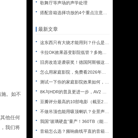
歌舞厅等声场的声学处理
搭配音箱选择功放的4个重点注意事项
最新文章
这东西只有大烧才能用到？什么是XLR接口？平衡音频信号线、低
卡拉OK效果器变影院低管？多炮玩家省钱了，内附调音软件免费下
旧房改造逆袭获奖！德国阿斯顿这套7.2.4全景声私人影院太惊
怎么用家庭影院，免费看2026年世界杯直播？
测试一下你的家庭影院效果如何，bobo精选测试片1~3合集
8K与HDR的普及更进一步，AV2 视频编解码器发布
措施。如不
豆瓣评分最高的10部电影（截至2025年）
不做吊顶也能用吸顶喇叭？全景声天空声道安装教程
其他任何
我国“玻璃硬盘”量产！360TB（能装2.5万部电影），10
户，我们将
音箱怎么选？频响曲线平直的音箱一定好听吗？