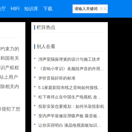
映厅
HIFI
知识库
下载
搜索
栏目热点
别人在看
有约束力的
共和国有关
消声室隔振弹簧的设计与施工技术
知识产权权
《音响小常识》各频段声音的作用音响基础
网站上用户
评价音箱好坏的标准
删除相关内
5.1家庭影院布线之音响如何接线（图文教程）
松下将停止在中国生产电视机 改为贴牌
投影安装也要规划：如何吊装投影机
容侵犯了您
室内声学装修应用吸声板 吸音板的常见错误
让你买得明白 液晶电视面板知识全解