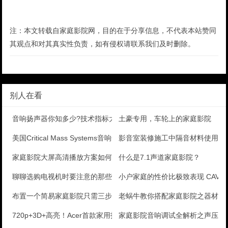
注：本文转载自家庭影院网，目的在于分享信息，不代表本站赞同
其观点和对其真实性负责，如有侵权请联系我们及时删除。
别人在看
音响扬声器你知多少?技术指标大揭密
土豪专用，车轮上的家庭影院
美国Critical Mass Systems音响开
影音室装修施工中隔音材料使用常
家庭影院大屏高清播放方案如何打造？
什么是7.1声道家庭影院？
聊聊选购电视机时要注意的那些“猫腻”
小户家庭的性价比极致表现 CAV D
布置一个简易家庭影院只需三步
老蜗牛教你搭配家庭影院之器材组
720p+3D+高亮！Acer首款家用投影评测
家庭影院音响调试全解析之声压仪