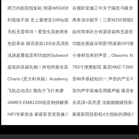
两万内影院投影机 明基W5500外观简评
在视听室施工中关于隔音与吸音的
到底值不值 史上最便宜1080p投影评测
商务演示能手！三星M255智能投
关机无需等待！爱普生高效商务机评测
如何简单区分有源音箱和无源音箱
色彩革命 丽讯首款LED全高清投影评测
功能全面娱乐明星!明基新GP3微
浅谈超重低音和功放的Subwoofer和LFE
小身材也有好声音，Olasonic NAN
提前的圣诞礼物！拆包明基全高清投影
750寸便携影院 索尼HMZ-T3W体
Chario (意大利卓丽）Academy系列Sov
音响学基础知识一 声音的产生与传
飞机总动员2-预告片飞行来袭
室内声学装修应用吸声板 吸音板
JAMES EMB1200低音炮拆解测评
全高清+高亮度 佳能旗舰级投影机
HIFI专家坐诊:家庭影音室装修八要素
家庭影院投影机4大指标的调校方