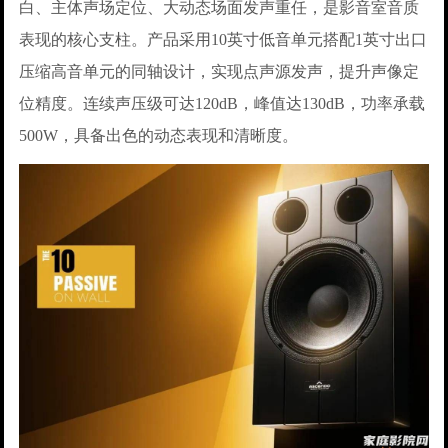
白、主体声场定位、大动态场面发声重任，是影音室音质
表现的核心支柱。产品采用10英寸低音单元搭配1英寸出口
压缩高音单元的同轴设计，实现点声源发声，提升声像定
位精度。连续声压级可达120dB，峰值达130dB，功率承载
500W，具备出色的动态表现和清晰度。