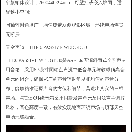
窄版箱体设计，260×440×94mm，可壁挂或嵌入墙面，适
配狭小空间;
同轴辐射角度广，均匀覆盖双侧观影区域，环绕声场连贯
无断层
天空声道：THE 6 PASSIVE WEDGE 30
THE6 PASSIVE WEDGE 30是Ascendo无源斜面式全景声专
用音箱，采用6.5英寸同轴点声源中低音单元与软球顶高音
单元的组合，确保宽广的声音辐射角度和均匀的声音分
布，能够精准还原声音的方位和细节，营造出真实的三维
声场。与The 6环绕音箱采用同款发声单元及同源声学调校
风格，音色高度一致，有效实现地面环绕声场与顶部天空
声场无缝融合。