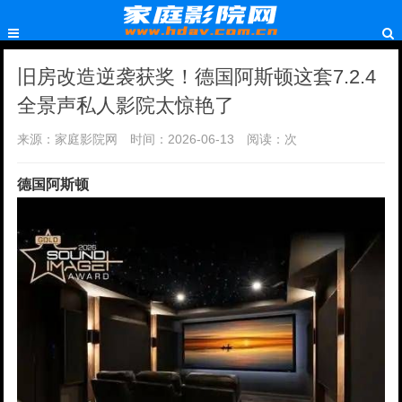
旧房改造逆袭获奖！德国阿斯顿这套7.2.4
全景声私人影院太惊艳了
来源：家庭影院网
时间：2026-06-13
阅读：
次
德国阿斯顿