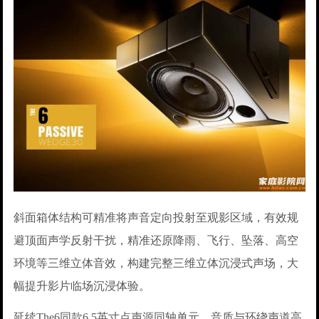
斜面箱体结构可精准将声音定向投射至观影区域，有效规
避顶面声学反射干扰，精准还原降雨、飞行、坠落、高空
环境等三维立体音效，构建完整三维立体沉浸式声场，大
幅提升影片临场沉浸体验。
延续The6同款6.5英寸点声源同轴单元，音质与环绕声道高