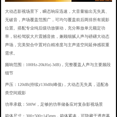
大动态影视场景下，瞬态响应迅速，大音量输出无失真、
无破音，声场覆盖范围广，可均匀覆盖前后两排所有观影
位置。搭配专业纯后级功放驱动，充分释放单元额定功
率，轻松驾驭大片震撼音效，兼顾细腻人声与磅礴大动态
声场，完美契合中置对白精准度与主声道空间延伸感双重
需求。
频响范围：100Hz-20kHz(-3dB)，完整覆盖人声与主要频段
细节
声压：120dB(持续)/130dB(峰值)，大动态无失真，适配各
类空间观影
功率承载：500W，足够的功率储备应对复杂影视场景
箱体尺寸：300×500×145mm，箱体紧凑，可隐藏于透声幕