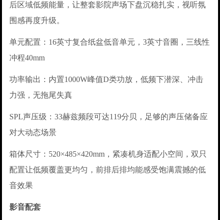
后区域低频能量，让整套影院声场下盘沉稳扎实，视听氛
围感再度升级。
单元配置：16英寸复合纸盆低音单元，3英寸音圈，三线性
冲程40mm
功率输出：内置1000W峰值D类功放，低频下潜深、冲击
力强，无拖尾失真
SPL声压级：33赫兹频段可达119分贝，足够的声压储备应
对大动态场景
箱体尺寸：520×485×420mm，紧凑机身适配小空间，双只
配置让低频覆盖更均匀，前排后排均能感受饱满震撼的低
音效果
影音配套