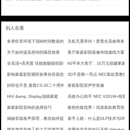
别人在看
各类听音环境下混响时间数值的参考
关机无需等待！爱普生高效商务机
关于如何提高房间的隔音效果
客厅家庭影院装修布线接线方案
全高清+高亮度 佳能旗舰级投影机评测
60平米大客厅，10万元组建家庭
影响家庭影院视听效果你容易忽视的几点
3D不是唯一亮点 NEC新款普教投
好听也不贵 惠普CS-20二十周年纪念版音箱测评
家庭影院室声学装修
HiVi &amp; Display顶级家庭
高效办公助手 NEC V281W+投影
家庭影院音响的选择技巧
散热性能优秀！优派新款教育投影
揭秘音箱发声原理，教你如何提升音质！
新手上路：什么是DLP技术与DM
建筑声学装饰工程之厅堂声学装修
超重低音音箱也玩无线 Velodyne W