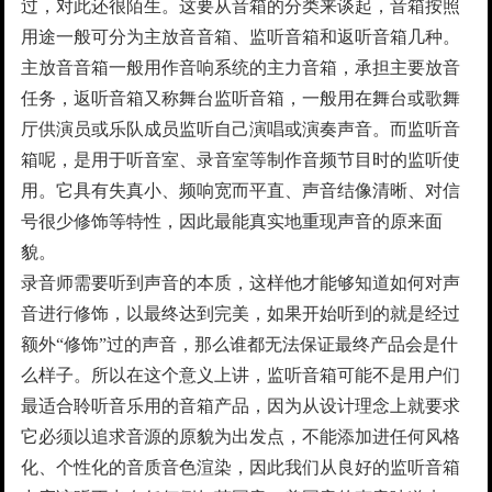
过，对此还很陌生。这要从音箱的分类来谈起，音箱按照
用途一般可分为主放音音箱、监听音箱和返听音箱几种。
主放音音箱一般用作音响系统的主力音箱，承担主要放音
任务，返听音箱又称舞台监听音箱，一般用在舞台或歌舞
厅供演员或乐队成员监听自己演唱或演奏声音。而监听音
箱呢，是用于听音室、录音室等制作音频节目时的监听使
用。它具有失真小、频响宽而平直、声音结像清晰、对信
号很少修饰等特性，因此最能真实地重现声音的原来面
貌。
录音师需要听到声音的本质，这样他才能够知道如何对声
音进行修饰，以最终达到完美，如果开始听到的就是经过
额外“修饰”过的声音，那么谁都无法保证最终产品会是什
么样子。所以在这个意义上讲，监听音箱可能不是用户们
最适合聆听音乐用的音箱产品，因为从设计理念上就要求
它必须以追求音源的原貌为出发点，不能添加进任何风格
化、个性化的音质音色渲染，因此我们从良好的监听音箱