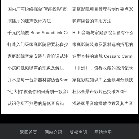
国内厂商纷纷掘金“智能投影”市场
家庭影院项目管理与制作要点30则(
演播厅的建声设计方法
噪声隔音的常用方法
千元的颠覆 Bose SoundLink Colou
Hi-Fi音箱与家庭影院音箱有什么
打造入门级家庭影院需要花多少钱？
家庭影院装修及器材选购搭配的注
家庭影院音箱安装与音响调试注意事项
造型奇特的旗舰 Cessaro Carm
小房间低频嗡声的现象及解决
《非洲》，值得收藏的高清记录片
并不是每一台新器材都适合&amp;quot;
家庭影院知识库之全频与分频技术
“七大招”教会你如何辨别一款音箱的好坏
杜比全景声影片已突破200部
认识你所不熟悉的超低音音箱
浅谈家用音箱摆放位置及其声音特
返回首页
网站介绍
版权声明
网站地图