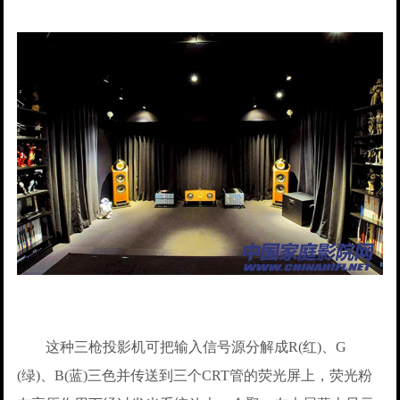
这种三枪投影机可把输入信号源分解成R(红)、G
(绿)、B(蓝)三色并传送到三个CRT管的荧光屏上，荧光粉