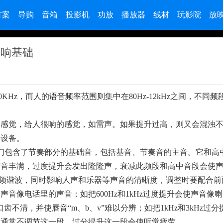
方案
导购
音箱
投影机
功放
播放器
线材
玩影院
放
音响基础
KHz，而人的语音频率范围则集中在80Hz-12kHz之间，不同
乐强有力的感觉，给人很响的感觉，如雷声。如果提升过高，则又会混浊
响设备。
结构，它们包含了节奏部分的基础音，包括基音、节奏音的主音。它和
声音丰满，过度提升会发出隆隆声，衰减此频段和高中音段会使
数乐器的低频谐波，同时影响人声和乐器等声音的清晰度，调整时要配合
音像电话里的声音；如把600Hz和1kHz过度提升会使声音像
不清，并使唇音“m、b、v”难以分辨；如把1kHz和3kHz过分
，通常不调节这一段，过分提升这一段会使听觉疲劳。