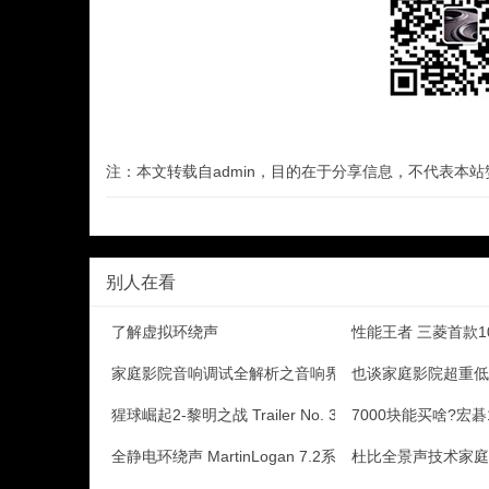
注：本文转载自admin，目的在于分享信息，不代表本
别人在看
了解虚拟环绕声
性能王者 三菱首款1
家庭影院音响调试全解析之音响界的十大谎言
也谈家庭影院超重低
猩球崛起2-黎明之战 Trailer No. 3,闪
7000块能买啥?宏碁
全静电环绕声 MartinLogan 7.2系统私家
杜比全景声技术家庭