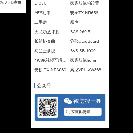
私人3D家庭影院
D-08U
家庭影院的设置
AES功率
安桥TX-NR656评测
二手房
魔声
天龙功放评测
SCS 260.5
长笛协奏曲
谷歌CardBoard
马兰士前级
SVS SB-1000
4K/8K视频可瞬间传输
家庭影院hdmi
安桥 TX-NR3030
索尼VPL-VW368
公众号