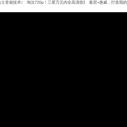
杰士音箱技术名词解释
淘汰720p！三星万元内全高清投影评测
索尼+惠威，打造我的