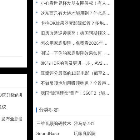
小心看世界杯发朋友圈侵权！有人被判赔108万
这东西只有大烧才能用到？什么是XLR接口？平衡音频信号线、低
卡拉OK效果器变影院低管？多炮玩家省钱了，内附调音软件免费下
旧房改造逆袭获奖！德国阿斯顿这套7.2.4全景声私人影院太惊
怎么用家庭影院，免费看2026年世界杯直播？
测试一下你的家庭影院效果如何，bobo精选测试片1~3合集
8K与HDR的普及更进一步，AV2 视频编解码器发布
豆瓣评分最高的10部电影（截至2025年）
不做吊顶也能用吸顶喇叭？全景声天空声道安装教程
我国“玻璃硬盘”量产！360TB（能装2.5万部电影），10
影院升级的那点事
建议
分类标签
世霸）发布全新音响系统——L
三维音频编码技术
雅马哈781
SoundBase
玩家庭影院