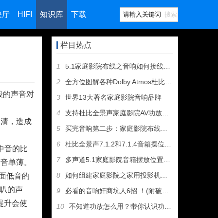
映厅
HIFI
知识库
下载
搜索
栏目热点
1
5.1家庭影院布线之音响如何接线（图文教程）
2
全方位图解各种Dolby Atmos杜比全景声音箱摆位方案
频段的声音对
3
世界13大著名家庭影院音响品牌
4
支持杜比全景声家庭影院AV功放和音箱推荐
不清，造成
5
买完音响第二步：家庭影院布线及音箱摆位
6
杜比全景声7.1.2和7.1.4音箱摆位有什么区别
高中音的比
7
多声道5.1家庭影院音箱摆放位置建议
声音单薄。
8
如何组建家庭影院之家用投影机选购指南
前面低音的
喇叭的声
9
必看的音响奸商坑人6招 ！(附破解招式）
提升会使
10
不知道功放怎么用？带你认识功放机所有接口