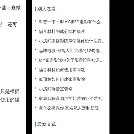
一些；衰减
别人在看
科普一下：IMAX和3D电影有什么区别
清晰，还可
隔音材料的成分结构概述
小房间家庭影院声学装修设计注意事项
品味电影·最富人生哲理的12句电影台词
MY家庭影院中关于影音设备知识和声学知识的记录
隔音材料如何使用等问题
低预算如何组建家庭影院
小房间听音室装修
也只是根据
家庭影院音响声学处理的12个准则
所使用的播
拿什么拯救你 高端私人定制影院
最新文章