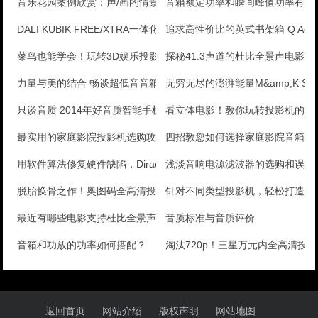
音乐花园案例欣赏：声/画的情景交融
音箱额定功率和瞬间峰值功率有何
DALI KUBIK FREE/XTRA一体化有源音
追求高性价比的英式书架箱 Q Acoust
菜鸟也能学会！玩转3D娱乐投影机续篇
探秘41.3声道的杜比全景声电影院The
力量与美的结合 畅谈超低音音箱
无穷无尽的澎湃能量M&amp;K SO
只谈音质 2014年好音质智能手机大盘点
看立体电影！教你玩转投影机的3
最实用的家庭影院投影机选购攻略
四招教您如何选择家庭影院音箱？
用软件算法修复硬件缺陷，Dirac HD Sound
浅淡音响电源滤波器的选购和误区
脱胎换骨之作！奥图码全高清投影评测
针对不同类型投影机，轻松打造出
最近有哪些电影支持杜比全景声
音质标准与音质评价
音箱和功放的功率如何搭配？
淘汰720p！三星万元内全高清投
返回首页
网站介绍
版权声明
网站地图