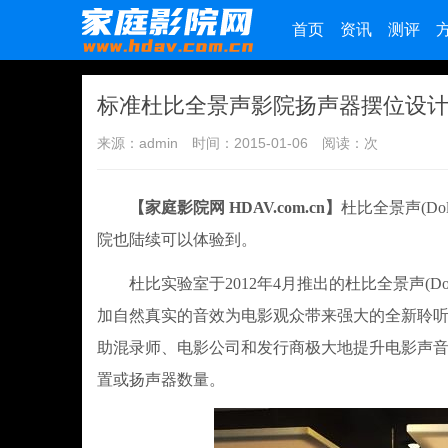
首页
资讯
测评
标准杜比全景声影院扬声器摆位设计
来源：admin
时间：2015-01-06
阅读：
次
【家庭影院网 HDAV.com.cn】
杜比全景声(D
院也陆续可以体验到。
杜比实验室于2012年4月推出的杜比全景声(Dol
加自然真实的音效为电影观众带来强大的全新聆
助混录师、电影公司和发行商极大地提升电影声
置或扬声器数量。