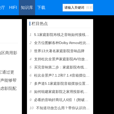
映厅
HIFI
知识库
下载
搜索
栏目热点
1
5.1家庭影院布线之音响如何接线（图文教程）
2
全方位图解各种Dolby Atmos杜比全景声音箱摆位方案
3
世界13大著名家庭影院音响品牌
陆地区商用影
4
支持杜比全景声家庭影院AV功放和音箱推荐
5
买完音响第二步：家庭影院布线及音箱摆位
它通过更
6
杜比全景声7.1.2和7.1.4音箱摆位有什么区别
景声能够帮
7
多声道5.1家庭影院音箱摆放位置建议
考虑影院配
8
如何组建家庭影院之家用投影机选购指南
9
必看的音响奸商坑人6招 ！(附破解招式）
10
不知道功放怎么用？带你认识功放机所有接口