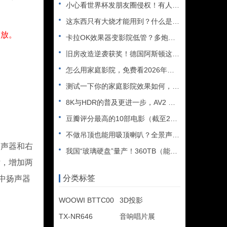
小心看世界杯发朋友圈侵权！有人被判赔108万
这东西只有大烧才能用到？什么是XLR接口？平衡音频信号线、低
放。
卡拉OK效果器变影院低管？多炮玩家省钱了，内附调音软件免费下
旧房改造逆袭获奖！德国阿斯顿这套7.2.4全景声私人影院太惊
怎么用家庭影院，免费看2026年世界杯直播？
测试一下你的家庭影院效果如何，bobo精选测试片1~3合集
8K与HDR的普及更进一步，AV2 视频编解码器发布
豆瓣评分最高的10部电影（截至2025年）
不做吊顶也能用吸顶喇叭？全景声天空声道安装教程
声器和右
我国“玻璃硬盘”量产！360TB（能装2.5万部电影），10
厅，增加两
分类标签
中扬声器
WOOWI BTTC00
3D投影
TX-NR646
音响唱片展