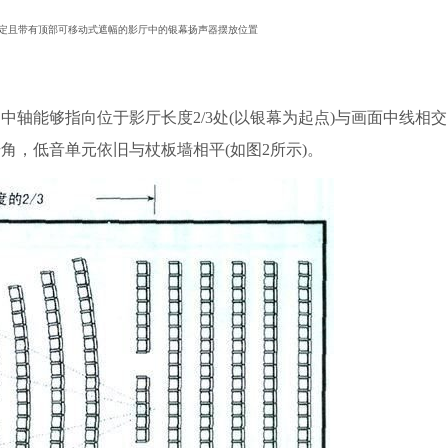
定且带有顶部可移动式遮幅的影厅中的银幕扬声器摆放位置
能够指向位于影厅长度2/3处(以银幕为起点)与画面中线相
角，低音单元依旧与杖板墙相平(如图2所示)。