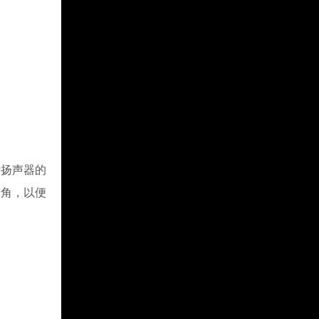
扬声器的
度角，以便