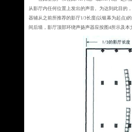
从影厅内任何位置上发出的声音。为达到此目的
器辅从之前所推荐的影厅1/3长度(以银幕为起点
间后墙，影厅顶部环绕声扬声器应按图4所示及本