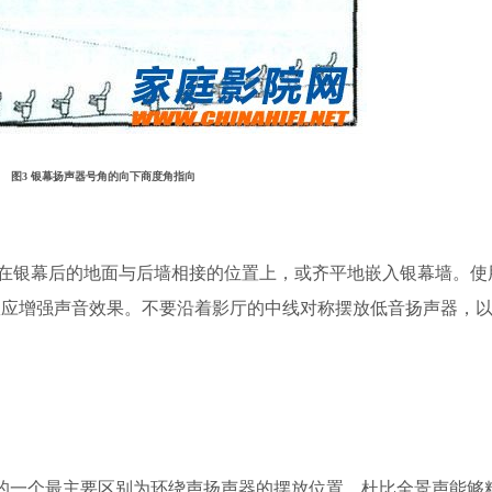
图3 银幕扬声器号角的向下商度角指向
装在银幕后的地面与后墙相接的位置上，或齐平地嵌入银幕墙。使
效应增强声音效果。不要沿着影厅的中线对称摆放低音扬声器，
间的一个最主要区别为环绕声扬声器的摆放位置。杜比全景声能够