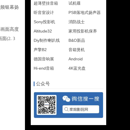
超薄壁挂音箱
试机碟
频银幕扬
听音室设计
PSB落地式扬声器
Sony投影机
消防战士
画面高度
Altitude32
家用投影机保养
2. 3
Diy制作喇叭线
B&O新品
声擎B2
音箱煲机
德国音响展
Android
Hi-end音箱
4K蓝光盘
公众号