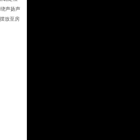
环绕声扬声
直摆放至房