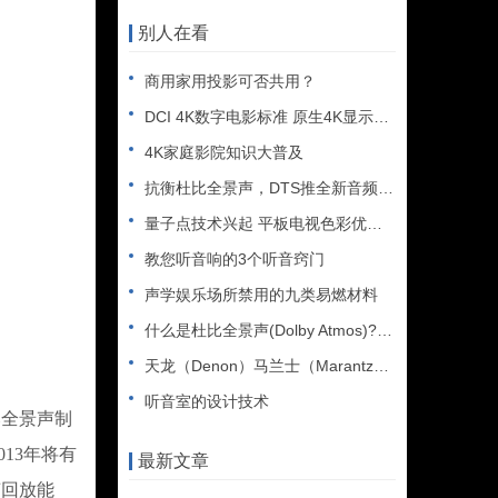
别人在看
商用家用投影可否共用？
DCI 4K数字电影标准 原生4K显示多以此为准
4K家庭影院知识大普及
抗衡杜比全景声，DTS推全新音频解码技术
量子点技术兴起 平板电视色彩优化趋势
教您听音响的3个听音窍门
声学娱乐场所禁用的九类易燃材料
什么是杜比全景声(Dolby Atmos)?家庭影院全景声摆
天龙（Denon）马兰士（Marantz）联手提供Auro-
听音室的设计技术
比全景声制
13年将有
最新文章
声回放能