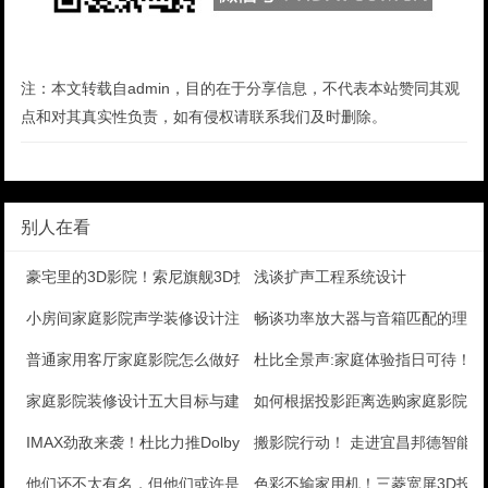
注：本文转载自admin，目的在于分享信息，不代表本站赞同其观
点和对其真实性负责，如有侵权请联系我们及时删除。
别人在看
豪宅里的3D影院！索尼旗舰3D投影评测
浅谈扩声工程系统设计
小房间家庭影院声学装修设计注意事项
畅谈功率放大器与音箱匹配的理解
普通家用客厅家庭影院怎么做好隔音吸音处理
杜比全景声:家庭体验指日可待！
家庭影院装修设计五大目标与建议
如何根据投影距离选购家庭影院投
IMAX劲敌来袭！杜比力推Dolby Vision影
搬影院行动！ 走进宜昌邦德智能
他们还不太有名，但他们或许是大陆电影的未来
色彩不输家用机！三菱宽屏3D投