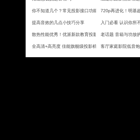
你不知道几个？常见投影接口功能详解
720p再进化！明基
提高音效的几点小技巧分享
入门必看 认识你所
散热性能优秀！优派新款教育投影评测
老话题 音箱与功放
全高清+高亮度 佳能旗舰级投影机评测
客厅家庭影院低音炮