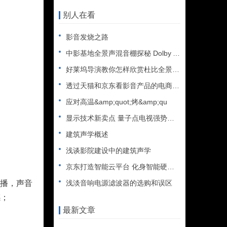
别人在看
影音发烧之路
中影基地全景声混音棚探秘 Dolby Atmos探索之旅
好莱坞导演教你怎样欣赏杜比全景声大片
透过天猫和京东看影音产品的电商趋势
应对高温&amp;quot;烤&amp;qu
显示技术新卖点 量子点电视强势来袭
建筑声学概述
浅谈影院建设中的建筑声学
京东打造智能云平台 化身智能硬件资源调度者
传播，声音
浅淡音响电源滤波器的选购和误区
感；
最新文章
。