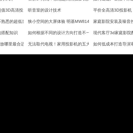
超值3D高清投影开箱
听音室的设计技术
平价全高清3D投影机 
不熟悉的超低音音箱
狭小空间的大屏体验 明基MW814ST评测
家庭影院安装及噪音
的搭配知识
如何根据不同的设计方向打造不一样的视听娱乐空间？
现代客厅3d家庭影院
放哪里最合适？
无法取代电视！家用投影机的五大软肋
如何低成本打造导演