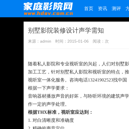
首页
资讯
测评
别墅影院装修设计声学需知
来源：admin
时间：2015-01-06
阅读：
次
随着私人影院和专业视听室的兴起，人们对别墅
加工工艺，针对别墅私人影院和视听室的特点，
视听室一体化服务。咨询电话13241902523找中国
根据一下声学要求：
音响器材播放声音的好坏，与聆听环境的建筑声
作一定的声学处理。
根据THX标准，视听室应达到：
1. 对白清晰度和准确度
2. 精确的声音定位