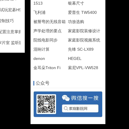
1513
银幕尺寸
试玩宏碁H9500BD
飞利浦
爱普生 TW5400
控制技巧
被掰弯的无线音箱
功放选购
声学处理的要点
家庭影院装修设计
配置注意掌握技巧
院线电影同步
家庭影院视频系统
审片室 监听影院组建攻略
混响计算
先锋 SC-LX89
denon
HEGEL
金耳朵Triton Fi
索尼VPL-VW528
公众号