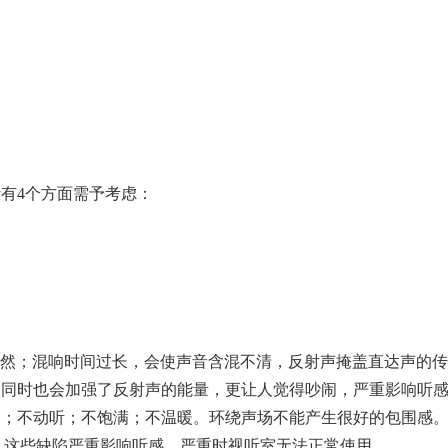
有4个方面需予考虑：
：
切自然；混响时间过长，会使声音含混不清，反射声掩盖直达声的
，同时也会加强了反射声的能量，更让人觉得吵闹，严重影响听
圆润；不动听；不饱满；不温暖。环绕声场不能产生很好的包围感
陷，这些缺陷严重影响听感，严重时视听室无法正常使用。