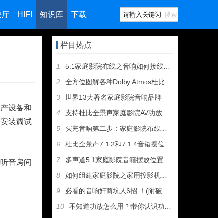
映厅
HIFI
知识库
下载
搜索
栏目热点
1
5.1家庭影院布线之音响如何接线（图文教程）
2
全方位图解各种Dolby Atmos杜比全景声音箱摆位方案
3
世界13大著名家庭影院音响品牌
生产设备和
4
支持杜比全景声家庭影院AV功放和音箱推荐
与安装调试
5
买完音响第二步：家庭影院布线及音箱摆位
6
杜比全景声7.1.2和7.1.4音箱摆位有什么区别
7
多声道5.1家庭影院音箱摆放位置建议
对听音房间
8
如何组建家庭影院之家用投影机选购指南
9
必看的音响奸商坑人6招 ！(附破解招式）
10
不知道功放怎么用？带你认识功放机所有接口