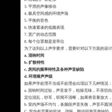
3. 平滑的声像移动
4. 极具空间感的环绕声场
5. 平衡的音色
6. 快速紧凑的低频表现
7. 宽广的动态范围
8. 每个位置都是皇帝位
为了达到以上声学要求，需要针对以下方面的设计
a. 混响时间
b. 扩散特性
c. 房间的频率特性及各种声音缺陷
d. 环境噪声声级
如果声学处理不当或不处理会出现以下几种情况
a. 混响时间过短，声音发干，枯燥无味，不亲
定位混乱，吵耳，听闻不清晰，如果将音量放大
b. 室内声场不均匀，各频段声音失衡，声音不
C. 室内有严重的驻波、谐振、颤动回声等声缺