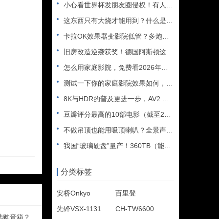
小心看世界杯发朋友圈侵权！有人被判赔108万
这东西只有大烧才能用到？什么是XLR接口？平衡音频信号线、低
卡拉OK效果器变影院低管？多炮玩家省钱了，内附调音软件免费下
旧房改造逆袭获奖！德国阿斯顿这套7.2.4全景声私人影院太惊
怎么用家庭影院，免费看2026年世界杯直播？
测试一下你的家庭影院效果如何，bobo精选测试片1~3合集
8K与HDR的普及更进一步，AV2 视频编解码器发布
豆瓣评分最高的10部电影（截至2025年）
不做吊顶也能用吸顶喇叭？全景声天空声道安装教程
我国“玻璃硬盘”量产！360TB（能装2.5万部电影），10
分类标签
安桥Onkyo
百里登
先锋VSX-1131
CH-TW6600
选购音箱？