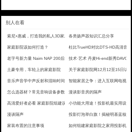
别人在看
索尼+惠威，打造我的私人3D家庭影院
各类扬声器知识汇总分享
家庭影院该如何打造？
杜比TrueHD对比DTS-HD高清
老字号新力量 Naim NAP 200后级亮相
技术·艺术 丹麦Hi-end新秀DAVONE
土豪专用，车轮上的家庭影院
关于家庭影院网12月12至15日访
音乐声音学中声反射和混响时间
智能家居之争：进入互联网电视竞
怎么选器材？常见音响设备参数解析
漫谈影音房的隔声
高清爱好者必看 家庭影院组建误区
小功能大用途！投影机最实用设计
漫谈隔声
投影灯泡举白旗！揭秘明基蓝核光
家装布置的注意事项
如何组建家庭影院之家用投影机选