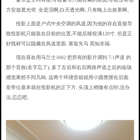
方安放遮光帘. 全是泪啊,白天透光啊, 只有晚上出效果啊。
投影上面是户式中央空调的风道,因为他的存在直接导
致投影机只能装在目前的位置,不能后移投满120寸. 但是正
好线材可以隐藏在风道里面. 塞翁失马 焉知非福.
现在喜欢用马兰士1602 把所有的影片调到 7.1声道 的
那个音效(名字忘了), 多了左后和右后两路声道之后的临场
感觉果然不同凡响. 这两个环绕音箱就用小圆凳摆在后面.
皇帝位基本就在投影机的正下方. 头顶上稍微有点吵,没办
法,忍忍吧.