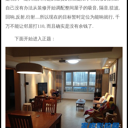
自己没有办法从装修开始调配整间屋子的吸音, 隔音,驻波,
回响,反射,衍射....所以现在的目标暂时定位为能响就行, 千
万不能让邻居打110, 而且确实是没有余钱了.
下面开始进入正题：