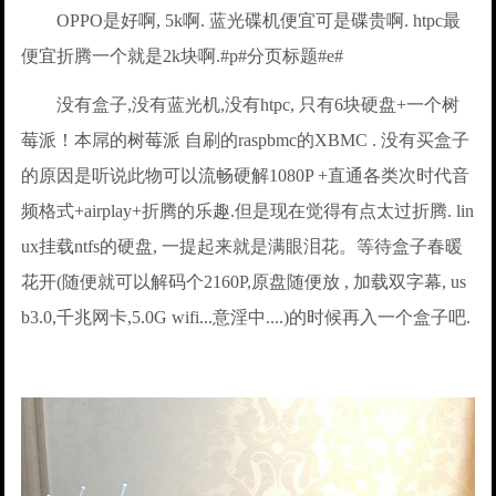
OPPO是好啊, 5k啊. 蓝光碟机便宜可是碟贵啊. htpc最
便宜折腾一个就是2k块啊.#p#分页标题#e#
没有盒子,没有蓝光机,没有htpc, 只有6块硬盘+一个树
莓派！本屌的树莓派 自刷的raspbmc的XBMC . 没有买盒子
的原因是听说此物可以流畅硬解1080P +直通各类次时代音
频格式+airplay+折腾的乐趣.但是现在觉得有点太过折腾. lin
ux挂载ntfs的硬盘, 一提起来就是满眼泪花。等待盒子春暖
花开(随便就可以解码个2160P,原盘随便放 , 加载双字幕, us
b3.0,千兆网卡,5.0G wifi...意淫中....)的时候再入一个盒子吧.