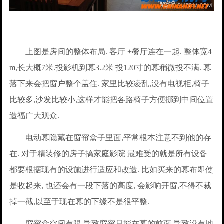
上图是房间的整体布局. 客厅 +餐厅连在一起. 整体宽4
m,长大概7米.投影机到幕3.2米 投120寸的幕稍微投不满. 幕
落下来会把窗户整个盖住. 家里比较凌乱,没有电视柜,椅子
比较多,沙发比较小,这样才能把各路椅子方便挪到中间位置
造福广大观众.
电动幕隐藏在窗帘盒子里面,平常根本注意不到他的存
在. 对于精装修的房子搞家庭影院 最难受的就是所有设备
都要根据现有的设施进行适应和改造. 比如买来的幕布即使
是收起来, 也还会有一段下落的高度, 会影响开窗,不得不裁
掉一截,以至于现在幕的下缘不是很平整.
窗帘盒空间有限,导致窗帘只能在幕的前面,导致没有地