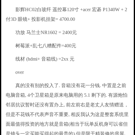
影辉HC02白玻纤 遥控幕120寸 +acer 宏碁 P1340W + 2
付3D 眼镜+ 投影机挂架= 4700.00
功放 马兰士NR1602 = 2400元
树莓派+乱七八糟配件=400元
线材 (hdmi+ 音箱线) =2xx 元
over
真的没有别的投入了. 音箱没有花一分钱. 中置是之前
电脑音箱, 4个卫星箱是原来电脑用的 5.1 剩下的. 有源炮怕
邻居抗议暂时还没有置办上, 前左前右是老丈人友情赠送，
但是不花钱不代表声音不重要, 相反我认为这是整套系统里
面最值得投资的地方就是音箱(相当于玩单反机身可以省但
是镜头一定买能买得起的最贵的),但是限于精装修的房屋,