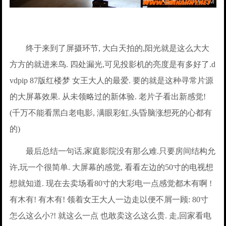
终于来到了屏摄环节, 大白天拍的,阳光就是这么大大
方方的就进来鸟. 四处漏光,可见投影机的亮度是有多好了.d
vdpip 87版红楼梦 女王大人的最爱. 要的就是这种寻常片源
的大屏幕效果. 从未领略过的新体验. 老片子看出新感觉!
(千万不能看黑白老电影, 满眼彩虹,头昏脑涨想死的心都有
的)
最后总结一句话,家庭影院没有那么难.只要房间结构允
许,玩一个很简单. 大屏幕的感觉, 看看左边的50寸的电视想
想就知道. 现在去卖场看80寸的大彩电一点感觉都木有啊 !
有木有! 有木有! 领着女王大人一边走以便不屑一顾: 80寸
怎么这么小?! 就这么一点 也敢卖这么这么贵. 走,回家看电