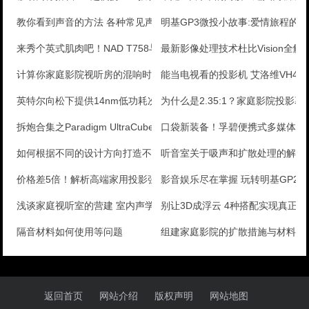
教你看到声音的方法 各种常见声音的频段
明基GP3微投小故事:爱情旅程的
来秀个英式肌肉吧！NAD T758与T777
最新影像处理技术杜比Vision全解
计算你家庭影院视听房的混响时间
能当电视看的投影机 艾洛维VH41
英特尔向松下提供14nm低功耗次世代半导体制造支持
为什么是2.35:1？家庭影院投影
拆炮合集之Paradigm UltraCube 1低
口袋新装备！孚碧便携式多媒体投
如何根据不同的设计方向打造不一样的视听娱乐空间？
听音室关于吸声和扩散处理的解释
价格差5倍！解析高端家用投影强在哪?
影音娱乐尽在掌握 玩转明基GP2
浅谈家庭视听室的营建 室内声学处理注意事项
别让3D成浮云 4种搭配实现真正3
隔音材料如何使用等问题
组建家庭影院的扩散措施与材料分
返回首页
网站介绍
版权声明
网站地图