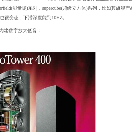
ld(能量场)系列，supercube(超级立方体)系列，比如其旗舰产品
指标也很变态，下潜深度能到10HZ。
00,内建数字放大低音：