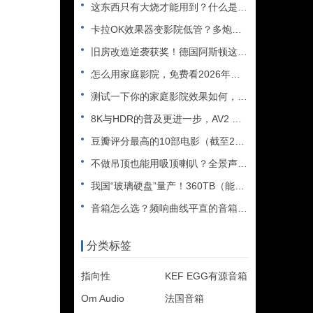
这东西只有大烧才能用到？什么是XLR接口？平衡音频信号线、低
卡拉OK效果器变影院低管？多炮玩家省钱了，内附调音软件免费下
旧房改造逆袭获奖！德国阿斯顿这套7.2.4全景声私人影院太惊
怎么用家庭影院，免费看2026年世界杯直播？
测试一下你的家庭影院效果如何，bobo精选测试片1~3合集
8K与HDR的普及更进一步，AV2 视频编解码器发布
豆瓣评分最高的10部电影（截至2025年）
不做吊顶也能用吸顶喇叭？全景声天空声道安装教程
我国“玻璃硬盘”量产！360TB（能装2.5万部电影），10
音箱怎么选？频响曲线平直的音箱一定好听吗？
分类标签
指向性
KEF EGG有源音箱
Om Audio
法国音箱