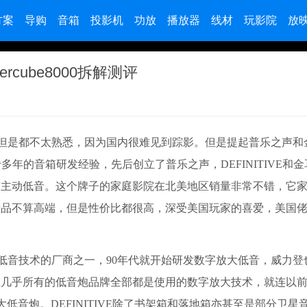
方案
导购
音箱
投影机
功放
播放器
线材
玩影院
放
percube8000拆解测评
点，但是都不太熟悉，因为国内很难见到踪影。但是提起普乐之声和
十多年的音箱研发经验，先后创立了普乐之声，DEFINITIVE和
带主动低音。这个牌子的家庭影院在北美地区销量非常不错，它
产品不算高端，但是性价比都很高，深受美国玩家的喜爱，美国
大低音技术的厂商之一，90年代就开始研发数字放大低音，威力登
在几乎所有的低音炮品牌全部都是使用的数字放大技术，就连以
低音炮。DEFINITIVE除了书架箱和落地箱亦甚至是部分卫星