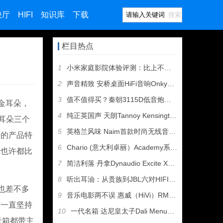
映厅
HIFI
知识库
下载
搜索
栏目热点
1
小米家庭影院体验评测：比上不足 比下有余
2
声音精致 安桥桌面HiFi音响Onkyo CS-N755评测
3
值不值得买？秦朝3115D低音炮开箱试玩
金耳朵，
4
纯正英国声 天朗Tannoy Kensington GR落地
金耳朵三个
5
英格兰风味 Naim首款时尚无线音箱Muso开箱
家的产品特
6
Chario (意大利卓丽）Academy系列Sovran落
佬也许都比
7
简洁利落 丹拿Dynaudio Excite X14书架音箱
8
听出耳油：从贵族到JBL六对HIFI音箱试听
也差不多
9
音乐电影两不误 惠威（HiVi）RM600+HT音箱测评
前一直坚持
10
一代名箱 达尼皇太子Dali Menuet 6代开箱
音箱都带主