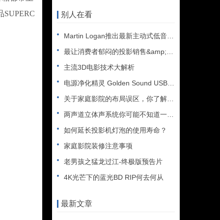
SUPERC
别人在看
Martin Logan推出最新主动式低音炮Dynamo 1
最让消费者郁闷的投影销售&amp;quot;潜规则&
主流3D电影技术大解析
电源净化精灵 Golden Sound USB金盒子ADP-
关于家庭影院的布局误区，你了解多少？
两声道立体声系统你可能不知道一些秘密
如何延长投影机灯泡的使用寿命？
家庭影院装修注意事项
老男孩之猛龙过江-终极版预告片
4K光芒下的蓝光BD RIP何去何从
最新文章