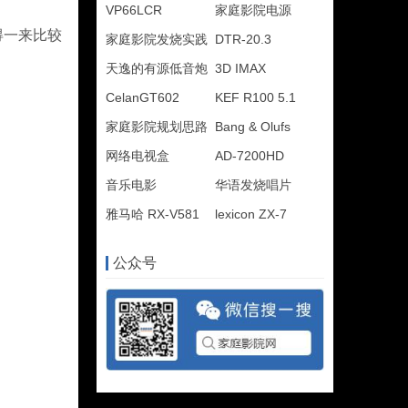
VP66LCR
家庭影院电源
得一来比较
家庭影院发烧实践
DTR-20.3
天逸的有源低音炮
3D IMAX
CelanGT602
KEF R100 5.1
家庭影院规划思路
Bang & Olufs
网络电视盒
AD-7200HD
音乐电影
华语发烧唱片
雅马哈 RX-V581
lexicon ZX-7
公众号