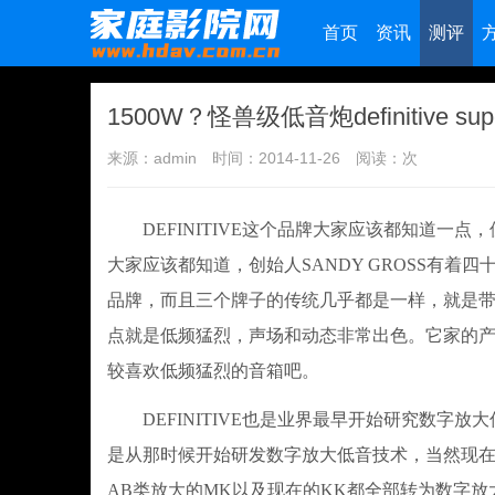
首页
资讯
测评
1500W？怪兽级低音炮definitive su
来源：admin
时间：2014-11-26
阅读：
次
DEFINITIVE这个品牌大家应该都知道一
大家应该都知道，创始人SANDY GROSS有着四
品牌，而且三个牌子的传统几乎都是一样，就是
点就是低频猛烈，声场和动态非常出色。它家的
较喜欢低频猛烈的音箱吧。
DEFINITIVE也是业界最早开始研究数字放
是从那时候开始研发数字放大低音技术，当然现
AB类放大的MK以及现在的KK都全部转为数字放大