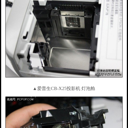
▲爱普生CB-X25投影机 灯泡舱