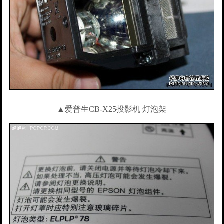
▲爱普生CB-X25投影机 灯泡架