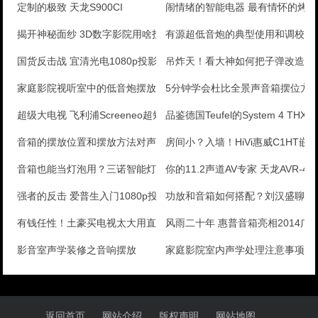
定制的极致 天龙S900CI
闹情绪的智能电器 最有情怀的烤
揭开神秘面纱 3D数字影院用啥投影机?
有源超低音炮的典型使用和调校详
国货反击战 宜清光电1080p投影机评测
吊炸天！看大神如何把子弹改造成
家庭影院视听室中的低音炮摆放知识
5分钟学会杜比全景声音箱摆位方
超级大电视 飞利浦Screeneo超短焦投影机测评
品鉴德国Teufel的System 4 THX
音箱的摆放位置和摆放方法对声音的影响
房间小？入墙！HiVi惠威C1HT
音箱也能当灯泡用？三诺智能灯光蓝牙音箱评测
你的11.2声道AV专家 天龙AVR-452
强者的反击 爱普生入门1080p投影评测
功放和音箱如何搭配？刘汉盛聊英国A
有钱任性！土豪买电视太大用直升机搬进客厅
风雨二十年 惠普音箱亮相2014
影音室声学装修之音响摆放
家庭影院室内声学处理注意事项八
返回首页
网站介绍
版权声明
网站地图