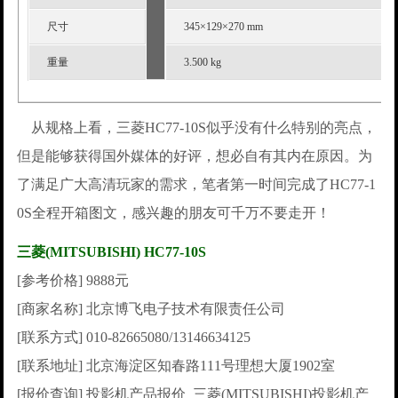
尺寸
345×129×270 mm
重量
3.500 kg
从规格上看，三菱HC77-10S似乎没有什么特别的亮点，
但是能够获得国外媒体的好评，想必自有其内在原因。为
了满足广大高清玩家的需求，笔者第一时间完成了HC77-1
0S全程开箱图文，感兴趣的朋友可千万不要走开！
三菱(MITSUBISHI) HC77-10S
[参考价格] 9888元
[商家名称] 北京博飞电子技术有限责任公司
[联系方式] 010-82665080/13146634125
[联系地址] 北京海淀区知春路111号理想大厦1902室
[报价查询] 投影机产品报价 三菱(MITSUBISHI)投影机产