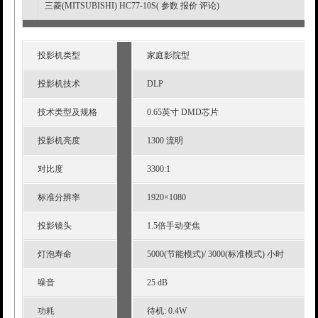
三菱(MITSUBISHI) HC77-10S( 参数 报价 评论)
投影机类型
家庭影院型
投影机技术
DLP
技术类型及规格
0.65英寸 DMD芯片
投影机亮度
1300 流明
对比度
3300:1
标准分辨率
1920×1080
投影镜头
1.5倍手动变焦
灯泡寿命
5000(节能模式)/ 3000(标准模式) 小时
噪音
25 dB
功耗
待机: 0.4W