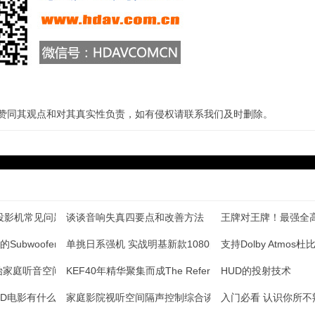
站赞同其观点和对其真实性负责，如有侵权请联系我们及时删除。
D投影机常见问题解答
谈谈音响失真四要点和改善方法
王牌对王牌！最强全
ubwoofer和LFE
单挑日系强机 实战明基新款1080p投影
支持Dolby Atmos杜
始家庭听音空间装修备忘录
KEF40年精华聚集而成The Reference系
HUD的投射技术
3D电影有什么区别
家庭影院视听空间隔声控制综合谈
入门必看 认识你所