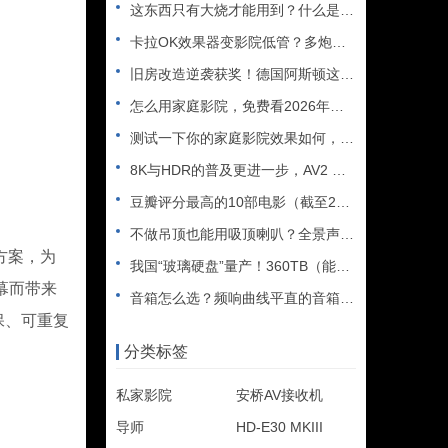
这东西只有大烧才能用到？什么是XLR接口？平衡音频信号线、低
卡拉OK效果器变影院低管？多炮玩家省钱了，内附调音软件免费下
旧房改造逆袭获奖！德国阿斯顿这套7.2.4全景声私人影院太惊
怎么用家庭影院，免费看2026年世界杯直播？
测试一下你的家庭影院效果如何，bobo精选测试片1~3合集
8K与HDR的普及更进一步，AV2 视频编解码器发布
豆瓣评分最高的10部电影（截至2025年）
不做吊顶也能用吸顶喇叭？全景声天空声道安装教程
方案，为
我国“玻璃硬盘”量产！360TB（能装2.5万部电影），10
幕而带来
音箱怎么选？频响曲线平直的音箱一定好听吗？
保、可重复
分类标签
私家影院
安桥AV接收机
导师
HD-E30 MKIII