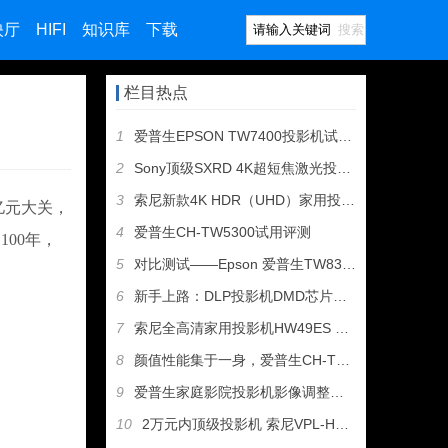
映厅
HIFI
知识库
下载
搜索
栏目热点
1
爱普生EPSON TW7400投影机试用评测
2
Sony顶级SXRD 4K超短焦激光投影机VPL-GTZ1开
3
索尼新款4K HDR（UHD）家用投影机VW278投影机评测
亿元大关，
4
爱普生CH-TW5300试用评测
00年，
5
对比测试——Epson 爱普生TW8300 vs. Opto
6
新手上路：DLP投影机DMD芯片的重要性
7
索尼全高清家用投影机HW49ES VS HW48ES测评报告
8
颜值性能集于一身，爱普生CH-TW6300 3D投影机测评
9
爱普生家庭影院投影机影像调整心得，TW8400评测
10
2万元内顶级投影机 索尼VPL-HW40ES点评