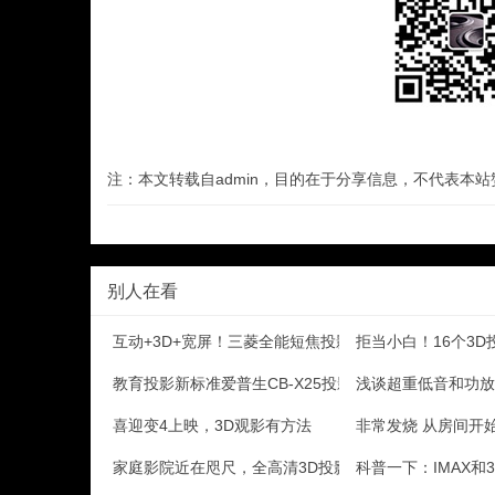
注：本文转载自admin，目的在于分享信息，不代表本
别人在看
互动+3D+宽屏！三菱全能短焦投影评测
拒当小白！16个3
教育投影新标准爱普生CB-X25投影试用
浅谈超重低音和功放的S
喜迎变4上映，3D观影有方法
非常发烧 从房间开
家庭影院近在咫尺，全高清3D投影机明基(BenQ)W
科普一下：IMAX和