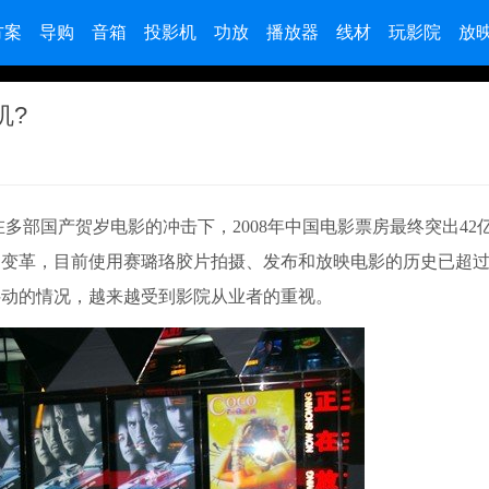
方案
导购
音箱
投影机
功放
播放器
线材
玩影院
放
机?
】在多部国产贺岁电影的冲击下，2008年中国电影票房最终突出42
变革，目前使用赛璐珞胶片拍摄、发布和放映电影的历史已超过1
抖动的情况，越来越受到影院从业者的重视。