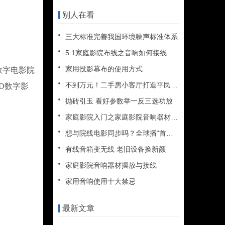
别人在看
三大标准完善我国环境噪声标准体系
5.1家庭影院布线之音响如何接线（图文教程）
家用投影幕布的使用方式
数字电影院
不到万元！二手房小客厅打造平民家庭影院
D数字影
抛砖引玉 看好参数举一反三选功放
家庭影院入门之家庭影院音响器材配置
想与院线电影同步吗？全球播“首发影院”携DivX,LLC来袭
有线音箱变无线 老旧设备换新颜
家庭影院音响器材摆放与接线
家用音响使用十大禁忌
最新文章