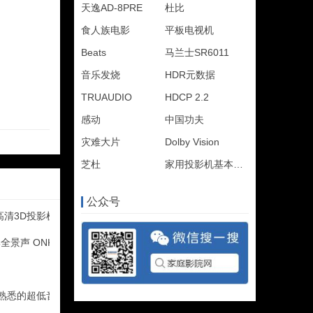
天逸AD-8PRE
杜比
食人族电影
平板电视机
Beats
马兰士SR6011
音乐发烧
HDR元数据
TRUAUDIO
HDCP 2.2
感动
中国功夫
灾难大片
Dolby Vision
芝杜
家用投影机基本设置
公众号
高清3D投影机对比
比全景声 ONKYO T
不熟悉的超低音音箱