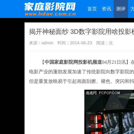
首页
资讯
测评
揭开神秘面纱 3D数字影院用啥投影
来源：admin
时间：2014-06-23
阅读：
次
【
中国家庭影院网投影机频道
04月21日讯
电影产业的蓬勃发展加速了传统影院向数字影院的
但是重复放映易于引起画面刮擦、褪色、突闪和