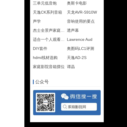
三单元低音炮
奥斯卡电影
天逸CK系列音箱
天龙AVR-S910W
声学
音响使用的要点
杰士全景声家庭影院
透声幕
适合一个人观看的电影
Lawrence Aud
DIY套件
奥图码LC1评测
hdmi线材选购
天逸AD-2S
家庭影院音箱摆位
谭晶
公众号