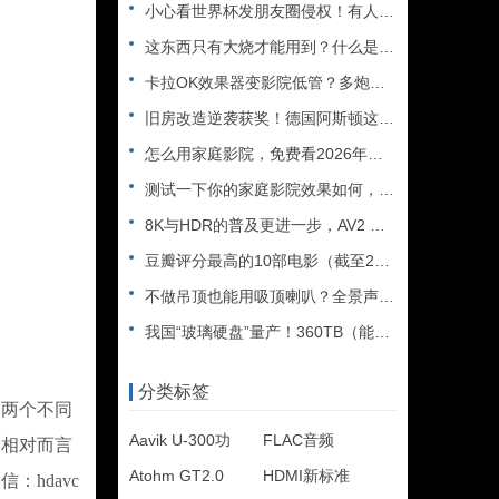
小心看世界杯发朋友圈侵权！有人被判赔108万
这东西只有大烧才能用到？什么是XLR接口？平衡音频信号线、低
卡拉OK效果器变影院低管？多炮玩家省钱了，内附调音软件免费下
旧房改造逆袭获奖！德国阿斯顿这套7.2.4全景声私人影院太惊
怎么用家庭影院，免费看2026年世界杯直播？
测试一下你的家庭影院效果如何，bobo精选测试片1~3合集
8K与HDR的普及更进一步，AV2 视频编解码器发布
豆瓣评分最高的10部电影（截至2025年）
不做吊顶也能用吸顶喇叭？全景声天空声道安装教程
我国“玻璃硬盘”量产！360TB（能装2.5万部电影），10
分类标签
是两个不同
Aavik U-300功
FLAC音频
。相对而言
Atohm GT2.0
HDMI新标准
hdavc