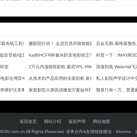
家庭布线工程全攻略
搬影院行动！ 走进宜昌邦德智能影音体验馆
后会无期-最终版预告
超低音音箱/低音炮测评
Kal的HCFR终极灰阶及色彩校正手册(原创翻译)四
科普一下：IMAX和
听室
2万元内顶级投影机 索尼VPL-HW40ES点评
浪漫到底 Waterfal
国电影在博弈中成长
从技术到产品应用的全面剖析 家用DolbyAtmos
私人影院声学设计中
养维护注意事项
家庭影院大屏高清播放方案如何打造？
预算只有一万，普通家
返回首页
网站介绍
版权声明
网站地图
25 HDAV.com.cn All Rights Reserved. 业务合作&友情链接微信：bbscms