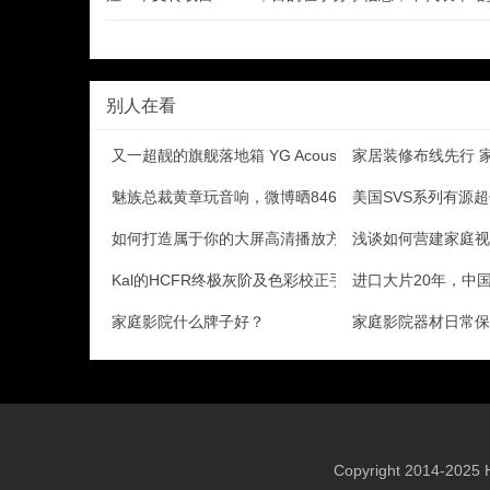
别人在看
又一超靓的旗舰落地箱 YG Acoustics So
家居装修布线先行 
魅族总裁黄章玩音响，微博晒846万天价器材
美国SVS系列有源
如何打造属于你的大屏高清播放方案 ？
浅谈如何营建家庭视
Kal的HCFR终极灰阶及色彩校正手册(原创翻译)一
进口大片20年，中
家庭影院什么牌子好？
家庭影院器材日常保
Copyright 2014-20