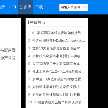
映厅
HIFI
知识库
下载
搜索
栏目热点
1
5.1家庭影院布线之音响如何接线（图文教程）
2
全方位图解各种Dolby Atmos杜比全景声音箱摆位方案
3
世界13大著名家庭影院音响品牌
好与源声音
4
支持杜比全景声家庭影院AV功放和音箱推荐
与源声音是
5
买完音响第二步：家庭影院布线及音箱摆位
6
杜比全景声7.1.2和7.1.4音箱摆位有什么区别
7
多声道5.1家庭影院音箱摆放位置建议
8
如何组建家庭影院之家用投影机选购指南
9
必看的音响奸商坑人6招 ！(附破解招式）
10
不知道功放怎么用？带你认识功放机所有接口