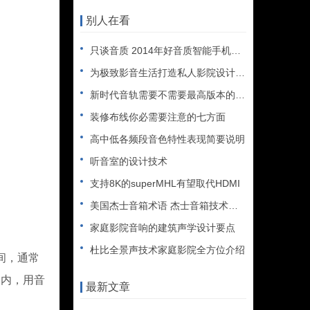
别人在看
只谈音质 2014年好音质智能手机大盘点
为极致影音生活打造私人影院设计享受
新时代音轨需要不需要最高版本的HDMI
装修布线你必需要注意的七方面
高中低各频段音色特性表现简要说明
听音室的设计技术
支持8K的superMHL有望取代HDMI
美国杰士音箱术语 杰士音箱技术名词解释
家庭影院音响的建筑声学设计要点
杜比全景声技术家庭影院全方位介绍
间，通常
间内，用音
最新文章