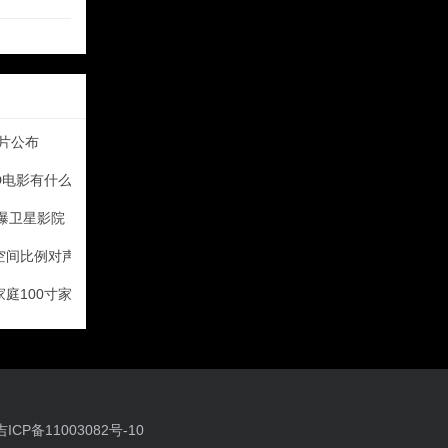
片公布
3D电影有什么区别
l飞瀑卫星影院
空间比例对声音的影响
庭100寸家庭影院配置方案
吉ICP备11003082号-10