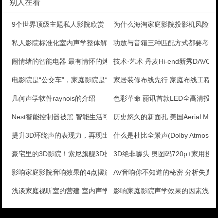
别人在看
9个世界顶级主题私人影院欣赏
为什么海淘家庭影院投影机风险大
私人影院标准化室内声学整体解决方案发展历程
功放与音箱三种匹配方式都要考虑
闹情绪的智能电器 最有情怀的烤面包机
技术·艺术 丹麦Hi-end新秀DAVONE
电影院是“公交车”，家庭影院是“私家车”
家居装修布线先行 家庭布线工程
几何声学软件raynois的介绍
色彩革命 丽讯首款LED全高清投
Nest智能控制器被黑 智能生活可能变得更糟？
历史悠久的新面孔 美国Aerial Mode
提升3D环绕声的表现力，再现出色的包围感 Yamah
什么是杜比全景声(Dolby Atmos)
豪宅里的3D影院！索尼旗舰3D投影评测
3D绝非噱头 奥图码720p+家用投
影响家庭影院音响效果的4点摆放注意事项
AV音响你不知道的秘密 分析失真
浅谈家庭视听室的营建 室内声学处理注意事项
影响家庭影院声学效果的因素浅谈