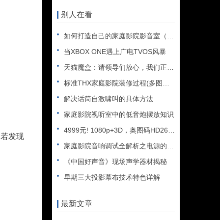
别人在看
如何打造自己的家庭影院影音室（二）
当XBOX ONE遇上广电TVOS风暴
天猫魔盒：请领导们放心，我们正在走向规范！
标准THX家庭影院装修过程(多图详解)
解决话筒自激啸叫的具体方法
家庭影院视听室中的低音炮摆放知识
4999元! 1080p+3D，奥图码HD26上市
若发现
家庭影院音响调试全解析之电源的影响
《中国好声音》现场声学器材揭秘
早期三大投影幕布技术特色详解
最新文章