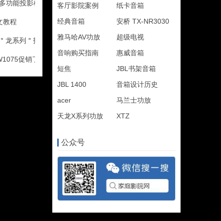
讯多功能投影机评测
客厅影院案例
纸卡音箱
经典音箱
安桥 TX-NR3030
文教程
雅马哈AV功放
超级电视
C＂龙系列＂投影评测
音响购买指南
惠威音箱
1075促销了 买就送动铁耳机
短焦
JBL书架音箱
JBL 1400
音箱设计历史
acer
马兰士功放
天龙X系列功放
XTZ
公众号