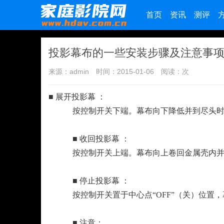
首页
资讯
测评
投影幕布的一些安装步骤及注意事
来源：admin
时间：2015-01-06
阅读：
次
■ 展开投影幕 ：
按控制开关下端。幕布向下降低并到尽头时
■ 收回投影幕 ：
按控制开关上端。幕布向上卷回金属壳内并
■ 停止投影幕 ：
按控制开关置于中心点“OFF”（关）位置，
■ 注意：