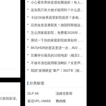
小心看世界杯发朋友圈侵权！有人被判赔108万
这东西只有大烧才能用到？什么是XLR接口？平衡音频信号线、低
卡拉OK效果器变影院低管？多炮玩家省钱了，内附调音软件免费下
旧房改造逆袭获奖！德国阿斯顿这套7.2.4全景声私人影院太惊
怎么用家庭影院，免费看2026年世界杯直播？
测试一下你的家庭影院效果如何，bobo精选测试片1~3合集
8K与HDR的普及更进一步，AV2 视频编解码器发布
豆瓣评分最高的10部电影（截至2025年）
不做吊顶也能用吸顶喇叭？全景声天空声道安装教程
我国“玻璃硬盘”量产！360TB（能装2.5万部电影），10
分类标签
DLP 4K
汤姆克鲁斯
EC新投影深入解析
索尼VPL-HW68
鹦鹉螺