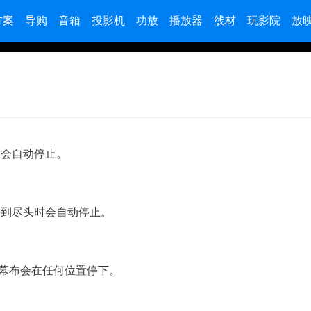
方案
导购
音箱
投影机
功放
播放器
线材
玩影院
放
项
会自动停止。
到尽头时会自动停止。
幕布会在任何位置停下。