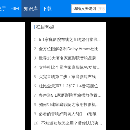
映厅
HIFI
知识库
下载
搜索
栏目热点
1
5.1家庭影院布线之音响如何接线（图文教程）
2
全方位图解各种Dolby Atmos杜比全景声音箱摆位方案
3
世界13大著名家庭影院音响品牌
4
支持杜比全景声家庭影院AV功放和音箱推荐
5
买完音响第二步：家庭影院布线及音箱摆位
6
杜比全景声7.1.2和7.1.4音箱摆位有什么区别
7
多声道5.1家庭影院音箱摆放位置建议
8
如何组建家庭影院之家用投影机选购指南
9
必看的音响奸商坑人6招 ！(附破解招式）
10
不知道功放怎么用？带你认识功放机所有接口