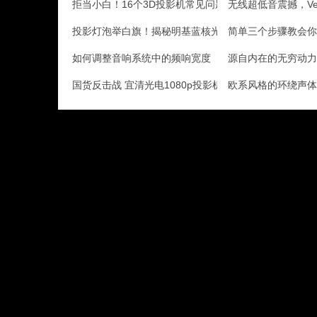
拒当小白！16个3D投影机常见问题解答
无线超低音震撼，Velo
投影灯泡举白旗！揭秘明基蓝核光引擎
简单三个步骤教会你
如何调整音响系统中的频响宽度
源自内在的无穷动力
国货反击战 宜清光电1080p投影机评测
欧系风格的环绕声体验 A