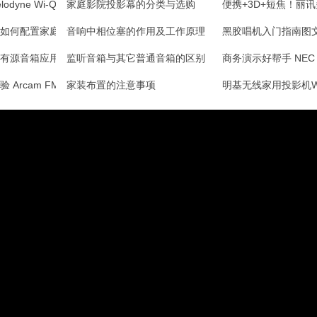
dyne Wi-Q12主动式
家庭影院投影幕的分类与选购
便携+3D+短焦！丽
如何配置家庭影院
音响中相位塞的作用及工作原理
黑胶唱机入门指南图
有源音箱应用指南及著名有源音箱测评
监听音箱与其它普通音箱的区别
商务演示好帮手 NE
rcam FMJ AV88
家装布置的注意事项
明基无线家用投影机W