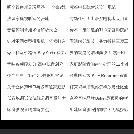
听全景声就是玩网游?让小白读懂Dolby Atmos
标准电影院建筑设计规范
浅谈家庭视听室的营建
有钱任性！土豪买电视太大用直升
音箱评测常用术语解析大全
你不一定知道的THX家庭影院那些
针对不同类型投影机，轻松打造出色的客厅影院，最新家庭
看清内部细节！暴力拆解三菱工程
做工精湛价格低 Bay Audio实力小书架音箱TC
要的就是简洁和爽快！ 杰士KL-780
音响各频段划分(高中低音划分)
家庭影院音响声学处理的12个准则
拒当小白！16个3D投影机常见问题解答
经典的延续 KEF Reference5旗
关于立体声HIFI与多声道家庭影院系统
好莱坞导演教你怎样欣赏杜比全景
低音炮调试仅仅就是调音量的大小吗？
台湾音响品牌Usher最顶级的中置
家庭影院音响试听要点
组建家庭影院怕布线？无线投影更