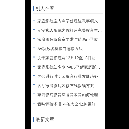
别人在看
家庭影院室内声学处理注意事项八要点
定制私人影院为你打造完美影音生活空间
家庭影院听音室要求与简易声学改善方法
AV功放各类接口连接方法
关于家庭影院网12月12至15日访问故障的公告
家庭影院知多少?初步了解家庭影院及HTPC
两会进行时：谈影音行业发展趋势
客厅家庭影院装修布线接线方案
家庭影院影音室隔音吸音如何处理
音响评价术语56条大全 让你更好理解声音
最新文章