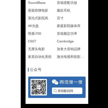
SoundBase
音箱搭配功放
悬疑惊悚电影
爆款耳机
英伦式影院风
百寸
4K光盘
家庭影院媒体库
明基i700
音箱额定功率
C607
Cambridge
无厘头电影
加拿大音响品牌
家居自动化系统
激光电视和投影机哪个
公众号