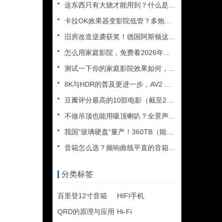
这东西只有大烧才能用到？什么是XLR接口？平衡音频信号线、低
卡拉OK效果器变影院低管？多炮玩家省钱了，内附调音软件免费下
旧房改造逆袭获奖！德国阿斯顿这套7.2.4全景声私人影院太惊
怎么用家庭影院，免费看2026年世界杯直播？
测试一下你的家庭影院效果如何，bobo精选测试片1~3合集
8K与HDR的普及更进一步，AV2 视频编解码器发布
豆瓣评分最高的10部电影（截至2025年）
不做吊顶也能用吸顶喇叭？全景声天空声道安装教程
我国“玻璃硬盘”量产！360TB（能装2.5万部电影），10
音箱怎么选？频响曲线平直的音箱一定好听吗？
分类标签
百里登12寸音箱
HIFI手机
QRD的原理与应用
Hi-Fi