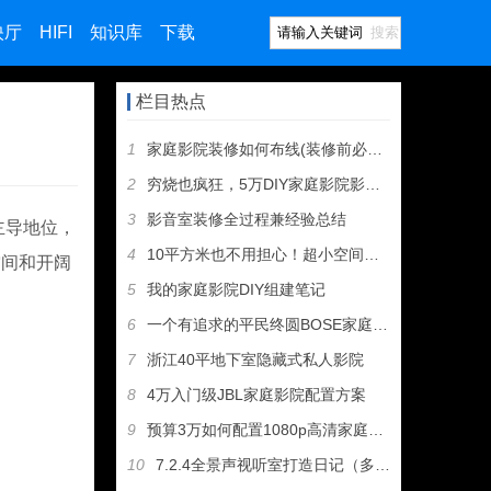
映厅
HIFI
知识库
下载
搜索
栏目热点
1
家庭影院装修如何布线(装修前必看·附图)
2
穷烧也疯狂，5万DIY家庭影院影音室装修全记录
3
影音室装修全过程兼经验总结
主导地位，
4
10平方米也不用担心！超小空间家庭影院打造要点
空间和开阔
5
我的家庭影院DIY组建笔记
6
一个有追求的平民终圆BOSE家庭影院梦
7
浙江40平地下室隐藏式私人影院
8
4万入门级JBL家庭影院配置方案
9
预算3万如何配置1080p高清家庭影院
10
7.2.4全景声视听室打造日记（多图）