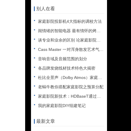
别人在看
家庭影院投影机4大指标的调校方法
闹情绪的智能电器 最有情怀的烤面包机
谈专业和业余的区别 论家庭影院音响
Cass Master 一对浑身散发艺术气息的音箱
音响音域及音频范围的划分
各品牌发烧线材技术特色大揭密
杜比全景声（Dolby Atmos）家庭影院技术浅谈
老蜗牛教你搭配家庭影院之预算分配
家庭影院新技术：HDBaseT通过网线连接实现百米传输
我的家庭影院DIY组建笔记
最新文章