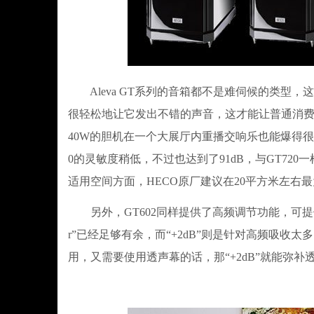
Aleva GT系列的音箱都不是难伺候的类型，
很轻松地让它发出不错的声音，这才能让普通消费者
40W的胆机在一个大展厅内重播交响乐也能爆得很
0的灵敏度稍低，不过也达到了91dB，与GT72
适用空间方面，HECO原厂建议在20平方米左右
另外，GT602同样提供了高频调节功能，可提供“Lin
r”已经足够有余，而“+2dB”则是针对高频吸
用，又需要使用透声幕的话，那“+2dB”就能弥补