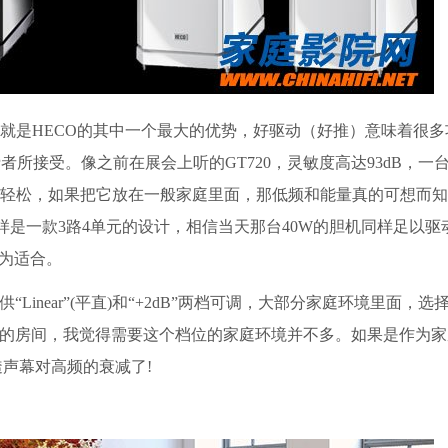
这就是HECO的其中一个最大的优势，好驱动（好推）意味着很
所接受。像之前在展会上听的GT720，灵敏度高达93dB，一
轻松，如果把它放在一般家庭里面，那低频和能量真的可想而知。
0一样是一款3路4单元的设计，相信当天那台40W的胆机同样足以驱
最为适合。
ear”(平直)和“+2dB”两档可调，大部分家庭环境里面，选择“L
收太多的房间，我觉得需要这个档位的家庭环境并不多。如果是作为
透声幕对高频的衰减了!