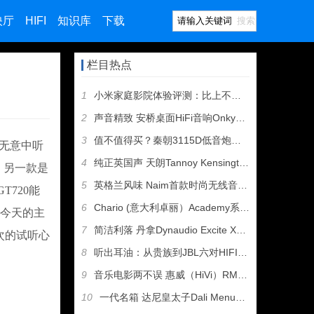
映厅
HIFI
知识库
下载
搜索
栏目热点
1
小米家庭影院体验评测：比上不足 比下有余
2
声音精致 安桥桌面HiFi音响Onkyo CS-N755评测
3
值不值得买？秦朝3115D低音炮开箱试玩
无意中听
4
纯正英国声 天朗Tannoy Kensington GR落地
箱，另一款是
5
英格兰风味 Naim首款时尚无线音箱Muso开箱
720能
6
Chario (意大利卓丽）Academy系列Sovran落
，今天的主
7
简洁利落 丹拿Dynaudio Excite X14书架音箱
那次的试听心
8
听出耳油：从贵族到JBL六对HIFI音箱试听
9
音乐电影两不误 惠威（HiVi）RM600+HT音箱测评
10
一代名箱 达尼皇太子Dali Menuet 6代开箱