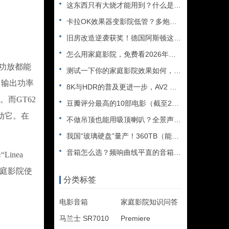
这东西只有大烧才能用到？什么是XLR接口？平衡音频信号线、低
卡拉OK效果器变影院低管？多炮玩家省钱了，内附调音软件免费下
旧房改造逆袭获奖！德国阿斯顿这套7.2.4全景声私人影院太惊
怎么用家庭影院，免费看2026年世界杯直播？
多功放都能
测试一下你的家庭影院效果如何，bobo精选测试片1~3合集
台输出功率
8K与HDR的普及更进一步，AV2 视频编解码器发布
而GT62
豆瓣评分最高的10部电影（截至2025年）
动它。在
不做吊顶也能用吸顶喇叭？全景声天空声道安装教程
我国“玻璃硬盘”量产！360TB（能装2.5万部电影），10
音箱怎么选？频响曲线平直的音箱一定好听吗？
inea
家庭影院使
分类标签
电影音箱
家庭影院知识问答
马兰士 SR7010
Premiere