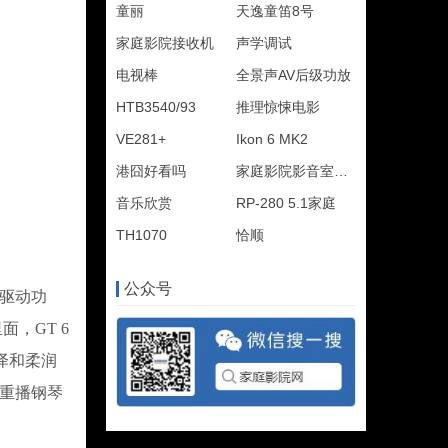
童丽
天逸童笛8号
家庭影院接收机
声学调试
电视棒
全景声AV后级功放
HTB3540/93
推理惊悚电影
VE281+
Ikon 6 MK2
港囧好看吗
家庭影院影音室装修
音乐欣赏
RP-280 5.1家庭
TH1070
恰顺
公众号
的驱动功
，GT 6
泽和柔润
而重播钢琴