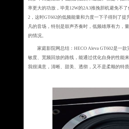
率更大的功放，毕竟12W的2A3推挽胆机避免不了
2，这时GT602的低频能量和力度一下子得到了
凡的音场，特别是鼓声齐奏时，低频雄厚有力，
的情况。
家庭影院网总结：HECO Aleva GT602是一
敏度、宽频回放的路线，能通过优化自身的性能来降低
我很满意，清晰、甜美、透彻，又不是柔顺的特