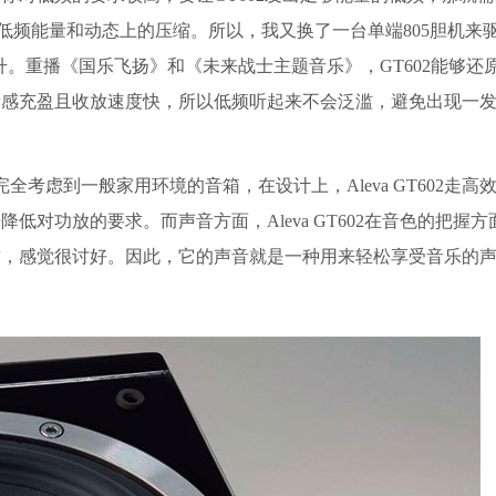
低频能量和动态上的压缩。所以，我又换了一台单端805胆机来驱动
提升。重播《国乐飞扬》和《未来战士主题音乐》，GT602能够还
量感充盈且收放速度快，所以低频听起来不会泛滥，避免出现一
款完全考虑到一般家用环境的音箱，在设计上，Aleva GT602走高
对功放的要求。而声音方面，Aleva GT602在音色的把握方
质，感觉很讨好。因此，它的声音就是一种用来轻松享受音乐的