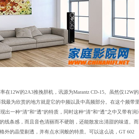
的2A3推挽胆机，讯源为Marantz CD-15。虽然仅12W
。而我最为欣赏的地方就是它的中频以及中高频部分。在这个频带里面
出一种“清”和“透”的特质，同时这种“清”和“透”之中又带有润
提琴的线条感，而且音色清丽而不硬朗，还能散发出清甜的味道。
变得格外的晶莹剔透，并有点水润般的特质。可以这么说，GT 602