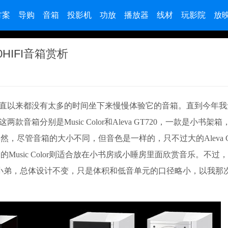
方案
导购
音箱
投影机
功放
播放器
线材
玩影院
放
0HIFI音箱赏析
直以来都没有太多的时间坐下来慢慢体验它的音箱。直到今年我
箱分别是Music Color和Aleva GT720，一款是小书架
尽管音箱的大小不同，但音色是一样的，只不过大的Aleva GT
usic Color则适合放在小书房或小睡房里面欣赏音乐。不过
702的小弟，总体设计不变，只是体积和低音单元的口径略小，以我