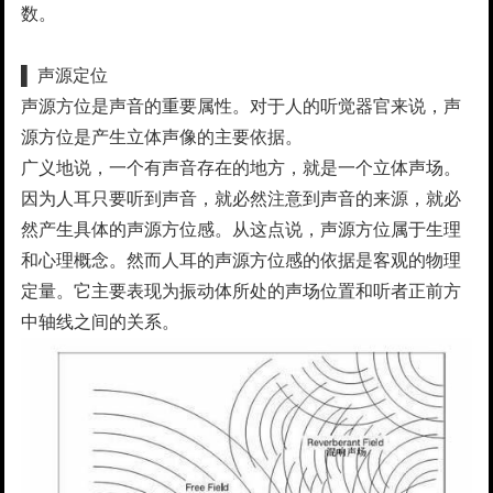
数。
▌ 声源定位
声源方位是声音的重要属性。对于人的听觉器官来说，声
源方位是产生立体声像的主要依据。
广义地说，一个有声音存在的地方，就是一个立体声场。
因为人耳只要听到声音，就必然注意到声音的来源，就必
然产生具体的声源方位感。从这点说，声源方位属于生理
和心理概念。然而人耳的声源方位感的依据是客观的物理
定量。它主要表现为振动体所处的声场位置和听者正前方
中轴线之间的关系。