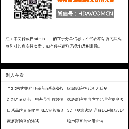
注：本文转载自admin，目的在于分享信息，不代表本站赞同其观
点和对其真实性负责，如有侵权请联系我们及时删除。
别人在看
全3D格式兼容 明基新5系商务投影评测
家庭影院投影机之我见
灯泡寿命延长！明基节能商教投影评测
家庭影院室内声学处理注意事项八
日系品牌贵在哪里 NEC新投影深入解析
3D电视靠边站 详解DLP投影3D显
家庭影院音箱浅谈
噪声隔音的常用方法