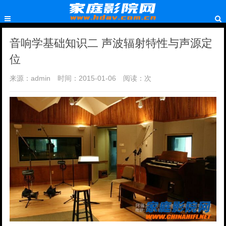
音响学基础知识二 声波辐射特性与声源定
位
来源：admin
时间：2015-01-06
阅读：
次