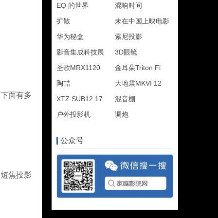
EQ 的世界
混响时间
扩散
未在中国上映电影
华为秘盒
索尼投影
影音集成科技展
3D眼镜
圣歌MRX1120
金耳朵Triton Fi
陶喆
大地震MKVI 12
品下面有多
XTZ SUB12.17
混音棚
户外投影机
调炮
公众号
候短焦投影