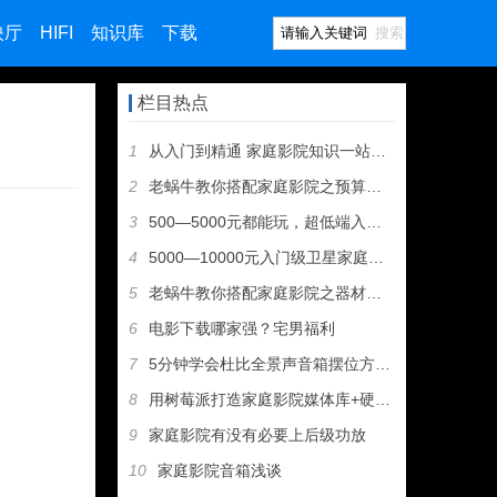
映厅
HIFI
知识库
下载
搜索
栏目热点
1
从入门到精通 家庭影院知识一站式导航
2
老蜗牛教你搭配家庭影院之预算分配
3
500—5000元都能玩，超低端入门级家庭影院音响推荐
4
5000—10000元入门级卫星家庭影院音箱推荐
5
老蜗牛教你搭配家庭影院之器材组成
6
电影下载哪家强？宅男福利
7
5分钟学会杜比全景声音箱摆位方案（图文教程）
8
用树莓派打造家庭影院媒体库+硬盘播放机+无人值守下载机
9
家庭影院有没有必要上后级功放
10
家庭影院音箱浅谈