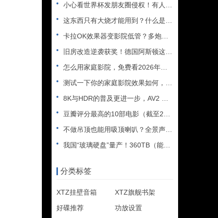
小心看世界杯发朋友圈侵权！有人被判赔108万
这东西只有大烧才能用到？什么是XLR接口？平衡音频信号线、低
卡拉OK效果器变影院低管？多炮玩家省钱了，内附调音软件免费下
旧房改造逆袭获奖！德国阿斯顿这套7.2.4全景声私人影院太惊
怎么用家庭影院，免费看2026年世界杯直播？
测试一下你的家庭影院效果如何，bobo精选测试片1~3合集
8K与HDR的普及更进一步，AV2 视频编解码器发布
豆瓣评分最高的10部电影（截至2025年）
不做吊顶也能用吸顶喇叭？全景声天空声道安装教程
我国“玻璃硬盘”量产！360TB（能装2.5万部电影），10
分类标签
XTZ挂壁音箱
XTZ旗舰书架
好碟推荐
功放设置