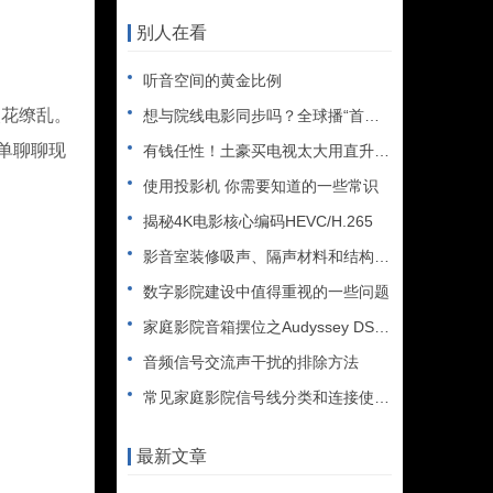
别人在看
听音空间的黄金比例
眼花缭乱。
想与院线电影同步吗？全球播“首发影院”携DivX,LLC来袭
简单聊聊现
有钱任性！土豪买电视太大用直升机搬进客厅
使用投影机 你需要知道的一些常识
揭秘4K电影核心编码HEVC/H.265
影音室装修吸声、隔声材料和结构浅说
数字影院建设中值得重视的一些问题
家庭影院音箱摆位之Audyssey DSX标准环绕声设计方案
音频信号交流声干扰的排除方法
常见家庭影院信号线分类和连接使用讲解
最新文章