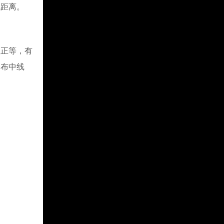
线距离。
校正等，有
幕布中线