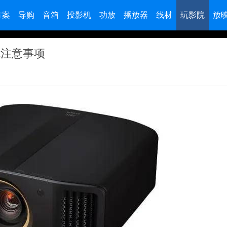
方案
导购
音箱
投影机
功放
播放器
线材
玩影院
放
坑注意事项