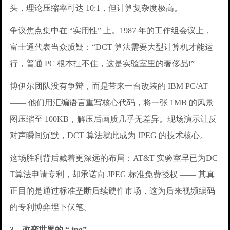
头，理论压缩率可达 10:1，但计算复杂度极高。
争议焦点集中在 “实用性” 上。1987 年的工作组会议上，
富士通代表当众质疑：“DCT 算法需要大型计算机才能运
行，普通 PC 根本扛不住，这是实验室里的奢侈品!”
博伊尔团队没有争辩，而是带来一台改装的 IBM PC/AT
—— 他们用汇编语言重写核心代码，将一张 1MB 的风景
图压缩至 100KB，解压后画质几乎无差异。现场演示让反
对声瞬间沉默，DCT 算法就此成为 JPEG 的技术核心。
这场胜利背后藏着更深远的布局：AT&T 实验室早已为DC
T算法申请专利，却承诺向 JPEG 标准免费授权 —— 其真
正目的是通过标准垄断后续硬件市场，这为后来视频编码
的专利博弈埋下伏笔。
3、改变世界的 “.jpg”