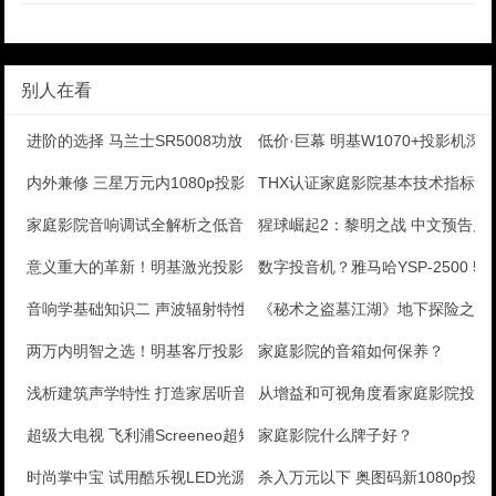
别人在看
进阶的选择 马兰士SR5008功放
低价·巨幕 明基W1070+投影机深
内外兼修 三星万元内1080p投影美图秀
THX认证家庭影院基本技术指标
家庭影院音响调试全解析之低音炮的设置
猩球崛起2：黎明之战 中文预告片
意义重大的革新！明基激光投影机评测
数字投音机？雅马哈YSP-2500 5.
音响学基础知识二 声波辐射特性与声源定位
《秘术之盗墓江湖》地下探险之旅 
两万内明智之选！明基客厅投影机评测
家庭影院的音箱如何保养？
浅析建筑声学特性 打造家居听音香舍
从增益和可视角度看家庭影院投影
超级大电视 飞利浦Screeneo超短焦投影机测评
家庭影院什么牌子好？
时尚掌中宝 试用酷乐视LED光源投影机
杀入万元以下 奥图码新1080p投