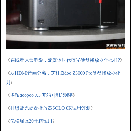
《
在线看原盘电影，流媒体时代蓝光硬盘播放器什么样?
》
《
双HDMI音画分离，芝杜Zidoo Z3000 Pro硬盘播放器评
测
》
《
多珀doopoo X3 开箱+拆机测评
》
《
杜恩蓝光硬盘播放器SOLO 8K试用评测
》
《
亿格瑞 A20开箱试用
》