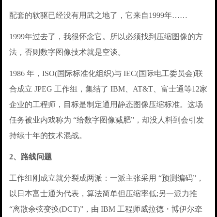
配套的软驱已经没有用武之地了，它来自1999年……
1999年过去了，我很怀念它。所以必须找到压缩图像的方
法，否则数字图像技术就是空谈。
1986 年，ISO(国际标准化组织)与 IEC(国际电工委员会)联
合成立 JPEG 工作组，集结了 IBM、AT&T、富士通等12家
企业的工程师，目标是制定通用静态图像压缩标准。这场
任务被业内戏称为 “给数字图像减肥”，却没人料到会引发
持续十年的技术混战。
2、路线问题
工作组刚成立就分裂成两派：一派主张采用 “预测编码”，
以日本富士通为代表，算法简单但压缩率低;另一派力推
“离散余弦变换(DCT)”，由 IBM 工程师威拉德・博伊尔牵