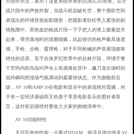
片段作示范，展示了这套系统带来的沉浸式3D音效。在空
战片段中的声效炸裂，当战斗机划破长空，整个视听空间
表现出的环绕音效如影随形，把观影者轻松带入紧张的剧
情氛围中。而热血的枪战片段一下子把人的肾上腺素提升
起来，弹壳落地时的清脆细腻，此起彼伏的枪声极具速度
感，手枪、步枪、霰弹枪，对于不同枪械的声音展现都有
绝佳的还原。至于在侏罗纪世界中的丛林片段，环绕于整
个空间内的鸟虫叫声令人有感身处其中，镰刀龙出场时的
低吟瞬间把现场气氛调动到最紧张状态。作为旗舰前后
级，AV 10和AMP 10在电影和音乐中的表现绝对震撼，对
于有一定经济基础而又热衷于享受电影音乐的爱好者而
言，这对前后级绝对要收入大家的购物清单中。
AV 10功能特性
无可匹敌的性能：分离式HDAM、电流反馈功放及AV