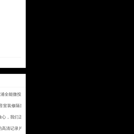
利浦全能微投玩法多
影音室装修隔音指导
放心，我们正在走向规范！
的高清记录片