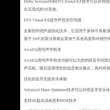
Dolby Surround®和DTS Neural:
出沉浸式的3D音效。
DTS Virtual:X®提升声音的空间感
全新的环绕声虚拟化技术，它适用于多种不具备顶置和环绕
基于 DSP 的算法将观众置身于具有高度和环绕
AccuEQ房间声学校准
AccuEQ房间声学校准功能可以为您的听音空
声压级。随后选择理想的低音炮分频点，再对所
优化的蓝牙无线音乐体验
Advanced Music Optimizer技术可以补
支持4K超高清画质和HDR技术