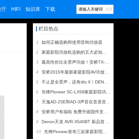
映厅
HIFI
知识库
下载
搜索
栏目热点
1
如何正确选购和使用音响功放器
2
家庭影院功放机选购的五大必知注意事项
3
最高性价比全景声功放！安桥TX-NR3030次旗舰合并功放
4
安桥2015年最新家庭影院AV功放升级功能横向对比
5
不止是全景声，还有dts:X！DENON旗舰AVR-X720
6
先锋Pioneer SC-LX58家庭影院功放机开箱
7
天逸AD-2SE和AD-3声音在音质音色上的差异？
8
安桥用户有福啦 免费升级固件支持杜比全景声
9
Denon天龙 AVR-X540BT 新品首发！
10
先锋Pioneer发布三款家庭影院功放:SC-LX701、S