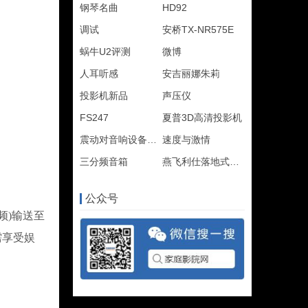
钢琴名曲
HD92
调试
安桥TX-NR575E
蜗牛U2评测
微博
人耳听感
安吉丽娜朱莉
投影机新品
声压仪
FS247
夏普3D高清投影机
震动对音响设备的影响
速度与激情
三分频音箱
燕飞利仕落地式音箱
公众号
频)输送至
需享受娱