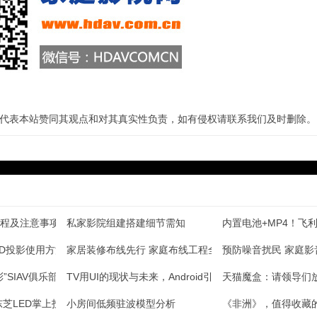
代表本站赞同其观点和对其真实性负责，如有侵权请联系我们及时删除。
程及注意事项
私家影院组建搭建细节需知
内置电池+MP4！飞
3D投影使用方法详解
家居装修布线先行 家庭布线工程全攻略
预防噪音扰民 家庭
”SIAV俱乐部年会活动精彩画面
TV用UI的现状与未来，Android引起的“电视智
天猫魔盒：请领导们
东芝LED掌上投影机
小房间低频驻波模型分析
《非洲》，值得收藏