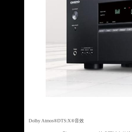
Dolby Atmos®DTS:X®音效