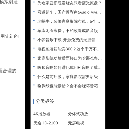
式模拟创造
为啥家庭影院发烧友只看蓝光原盘？
弯道超车，国产菁彩声(Audio Vivid)能否取代杜比全
老蜗牛：装修家庭影院布线，5个必看的注意事项
车库闲着浪费，不如改造成影音娱乐室吧
采用先进的
小梦音乐下载-开源免费的无损音乐下载神器
电视包装箱能卖300？这个千万不要扔……
家庭影院功放后面接口为啥那么多？假装高端卖高价？
吸顶音响如何进化成HIFI音响？威力声功放再升级
置合理的
什么是前后级，家庭影院需要后级吗？天逸11声道功放AD-83
喇叭线也能接错？会不会烧坏音箱（功放）​？
分类标签
4K播放器
分体式功放
天逸HD-2100
无屏电视