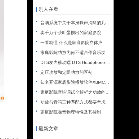
别人在看
音响系统中关于本身噪声消除的几个方法
卖千万个茶叶蛋攒出的家庭影院
一看就懂 什么是家庭影院立体声结像和包围感
家庭影院功放为何不适合作音乐功放用
DTS发力移动端 DTS Headphone:X技术解析
定压功放和定阻功放的区别
知名开源家庭影院播放软件XBMC改名Kodi，版本14即将发
家庭影院音响调试全解析之功放的配置
功放与音箱三种匹配方式都要考虑
家庭影院噪音物理特性及其控制
最新文章