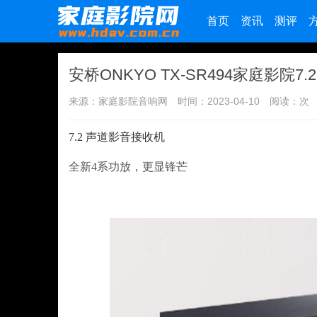
首页
资讯
测评
安桥ONKYO TX-SR494家庭影院7
来源：家庭影院音响网
时间：2023-04-10
阅读：
次
7.2 声道影音接收机
全新4系功放，更显锋芒