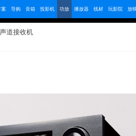
方案
导购
音箱
投影机
功放
播放器
线材
玩影院
放
.2声道接收机