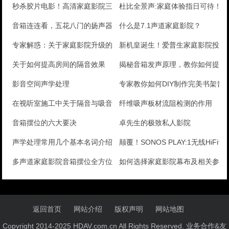
秒杀胶片电影！高清家庭影院三大优势
杜比全景声:家庭体验指日可待！
音箱连连看，五花八门的扬声器大全
什么是7.1声道家庭影院？
专家解惑：关于家庭影院升级的那点事
新机皇诞生！爱普生家庭影院投影
关于如何提高房间的隔音效果
揭秘音箱发声原理，教你如何提升
影音空间声学处理
专家教你如何DIY制作完美书架音
在视听室施工中关于隔音与吸音的区别
纤维吸声板材流阻检测的作用
音箱摆位的六大要决
卓先生的极致私人影院
声学处理常用几个基本名词介绍
颠覆！SONOS PLAY:1无线HiFi
多声道家庭影院音箱摆位全方位解析
如何选择家庭影院幕布及相关参数
返回首页
网站介绍
版权声明
网站地图
Copyright 2014-2025 HDAV.com.cn All Rights Reserved. 业务合作&友