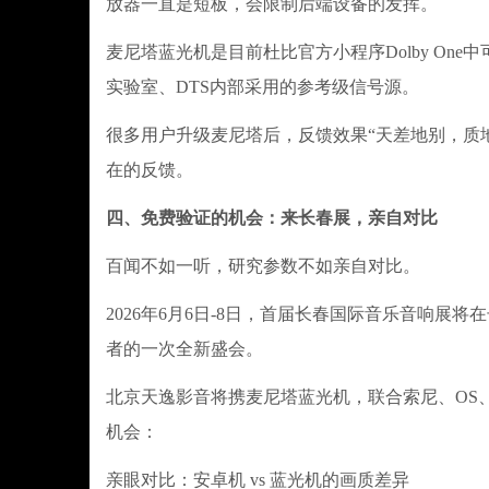
放器一直是短板，会限制后端设备的发挥。
麦尼塔蓝光机是目前杜比官方小程序Dolby On
实验室、DTS内部采用的参考级信号源。
很多用户升级麦尼塔后，反馈效果“天差地别，质
在的反馈。
四、免费验证的机会：来长春展，亲自对比
百闻不如一听，研究参数不如亲自对比。
2026年6月6日-8日，首届长春国际音乐音响
者的一次全新盛会。
北京天逸影音将携麦尼塔蓝光机，联合索尼、OS、
机会：
亲眼对比：安卓机 vs 蓝光机的画质差异