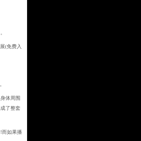
别。
展(免费入
。
在身体周围
变成了整套
!而如果播