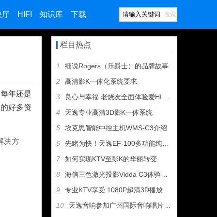
映厅
HIFI
知识库
下载
搜索
栏目热点
1
细说Rogers（乐爵士）的品牌故事
2
高清影K一体化系统要求
们每年还是
3
良心与幸福 老烧友全面体验爱HIFI歌剧二号
们的好多资
4
天逸专业高清3D影K一体系统
5
埃克思智能中控主机WMS-C3介绍
解决方
6
先睹为快！天逸EF-100多功能纯甲类耳机放大器即将上市
7
如何实现KTV至影K的华丽转变
8
海信三色激光投影Vidda C3体验——支持杜比视界到底值不
9
专业KTV享受 1080P超清3D播放
10
天逸音响参加广州国际音响唱片展，丰厚大奖等您拿！