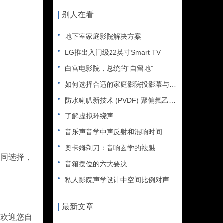
别人在看
地下室家庭影院解决方案
LG推出入门级22英寸Smart TV
白宫电影院，总统的“自留地”
如何选择合适的家庭影院投影幕与安装方式
防水喇叭新技术 (PVDF) 聚偏氟乙烯薄膜音箱
了解虚拟环绕声
音乐声音学中声反射和混响时间
奥卡姆剃刀：音响玄学的祛魅
共同选择，
音箱摆位的六大要决
私人影院声学设计中空间比例对声音的影响
最新文章
。欢迎您自