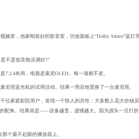
里，他家刚装好的影音室，功放面板上“Dolby Atmos”蓝灯
是不是低音炮没调好?”
.2.4布局，电视是索尼OLED。每一项都不差。
下麦尼塔蓝光机的试用活动。结果一周后他置换了一台麦尼塔。
上千位家庭影院用户，发现一个惊人的共性：大多数人花大价钱
无的配角。结果就是——设备越贵，遗憾越大。因为源头一旦打
在那个最不起眼的播放器上。