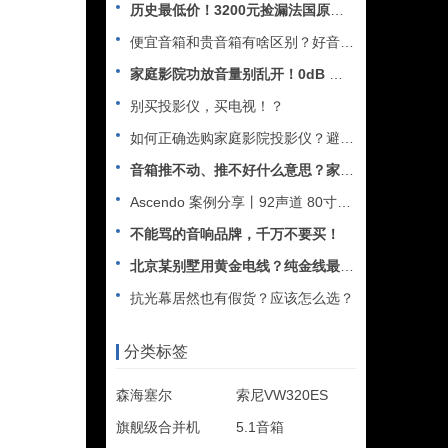
历史最低价！3200元捡漏法国原装进口中置音箱
便宜音箱和贵音箱有啥区别？好音箱与差音箱差在哪里？
家庭影院功放音量别乱开！0dB 才是标准音量？
别买投影仪，买电视！？
如何正确选购家庭影院投影仪？避坑注意事项
音箱推不动、推不好什么意思？家庭影院音箱功放怎么搭配？
Ascendo 案例分享丨92声道 80寸低音炮只为震撼音效
不能骂的音响品牌，千万不要买！
北京某别墅用黄金电线？纯金线最好？家庭影院布线避坑攻略
抗光幕居然也有假货？应该怎么选？
分类标签
森海塞尔
索尼VW320ES
旗舰级合并机
5.1音箱