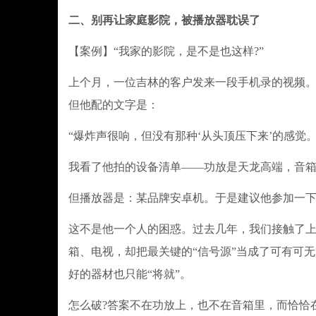
二、别再让家庭影院，被播放器耽误了
【案例】“我家的影院，是不是也这样?”
上个月，一位吉林的客户发来一段手机录的视频。视频
但他配的文字是：
“爆炸声很响，但没有那种‘从头顶压下来’的感觉。
我看了他拍的设备清单——功放是天龙高端，音箱是7
但播放器是：某品牌安卓机。于是建议他参加一
这不是他一个人的困惑。过去几年，我们接触了
箱、电视，却把最关键的“信号源”当成了可有可
好的器材也只能“将就”。
怎么破?答案不在功放上，也不在音箱里，而恰恰