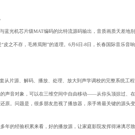
。
，与蓝光机芯片级MAT编码的比特流源码输出，音质画质天差地
“皮之不存，毛将焉附”的道理。6月6日-8日，长春国际音乐音响
一套从片源、解码、播放、处理、放大到声学调校的完整系统工程
立的声音对象，可以在三维空间中自由移动——从你头顶掠过、
整还原。问题是，很多朋友忽视了播放器，亲手将最关键的源头
多年的经验积累来看，好的播放源，让家庭影院发挥得淋漓尽致