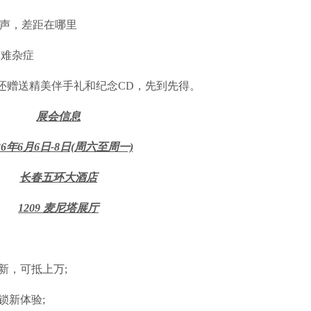
景声，差距在哪里
疑难杂症
还赠送精美伴手礼和纪念CD，先到先得。
展会信息
26年6月6日-8日(周六至周一)
长春五环大酒店
1209 麦尼塔展厅
新，可抵上万;
锁新体验;