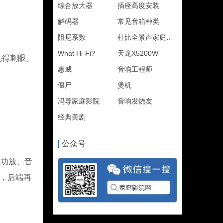
综合放大器
插座高度安装
解码器
常见音箱种类
阻尼系数
杜比全景声家庭影院
What Hi-Fi?
天龙X5200W
亮得刺眼。
惠威
音响工程师
僵尸
煲机
冯导家庭影院
音响发烧友
经典美剧
公众号
买功放、音
折，后端再