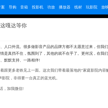
方案
导购
音箱
投影机
功放
播放器
线材
玩影院
放
在这嘎达等你
行、人口外流。很多做影音产品的品牌方都不太愿意过来，但我
热情是真挡不住，氛围到了，其他的就不在乎了。更何况，在我
、默默支持、一路相伴!
盼着跟更多老铁见上一面。这次我们带着最落地的“家庭影院内容
声影院，非得要一台真正的蓝光机。
话，加我微信!