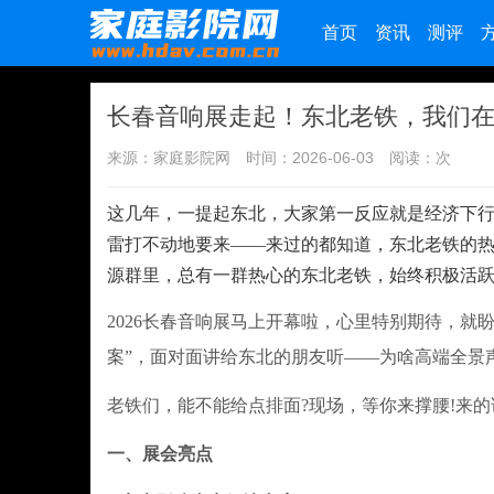
首页
资讯
测评
长春音响展走起！东北老铁，我们
来源：家庭影院网
时间：2026-06-03
阅读：
次
这几年，一提起东北，大家第一反应就是经济下
雷打不动地要来——来过的都知道，东北老铁的
源群里，总有一群热心的东北老铁，始终积极活跃
2026长春音响展马上开幕啦，心里特别期待，就
案”，面对面讲给东北的朋友听——为啥高端全景
老铁们，能不能给点排面?现场，等你来撑腰!来的
一、展会亮点