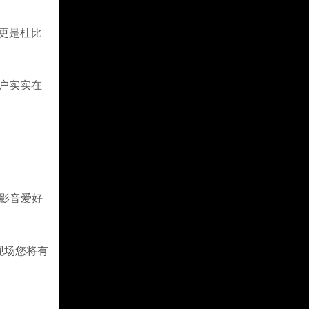
，更是杜比
户实实在
区影音爱好
现场您将有