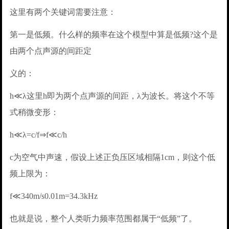
这里有两个关键词需要注意：
第一是低频。什么样的频率在这个模型中算是低频?这个是
由两个点声源的间距定
义的：
h≪λ这里h即为两个点声源的间距，λ为波长。将这个不等
式稍微变形：
h≪λ=c/f⇒f≪c/h
c为空气中声速，假设上述正负压区域相隔1cm，则这个低
频上限为：
f≪340m/s0.01m=34.3kHz
也就是说，整个人类听力频率范围都属于“低频”了。