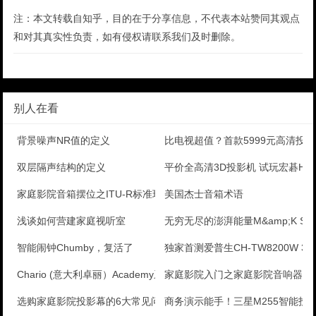
注：本文转载自知乎，目的在于分享信息，不代表本站赞同其观点
和对其真实性负责，如有侵权请联系我们及时删除。
别人在看
背景噪声NR值的定义
比电视超值？首款5999元高清投
双层隔声结构的定义
平价全高清3D投影机 试玩宏碁H95
家庭影院音箱摆位之ITU-R标准环绕声设计方案
美国杰士音箱术语
浅谈如何营建家庭视听室
无穷无尽的澎湃能量M&amp;K SO
智能闹钟Chumby，复活了
独家首测爱普生CH-TW8200W 3
Chario (意大利卓丽）Academy系列Sov
家庭影院入门之家庭影院音响器材
选购家庭影院投影幕的6大常见问题
商务演示能手！三星M255智能投