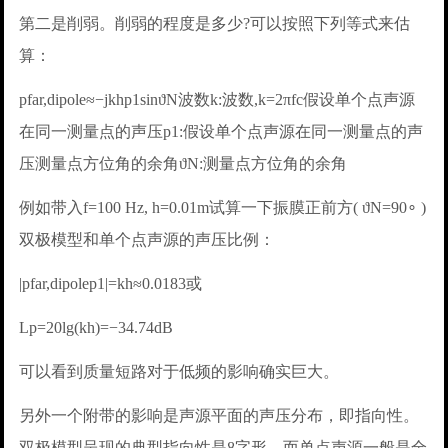
第二是削弱。削弱的程度是多少?可以按照下列等式来估
算：
pfar,dipole≈−jkhp1sinϑN波数k:波数,k=2πfc假设单个点声源
在同一测量点的声压p1:假设单个点声源在同一测量点的声
压测量点方位角的余角ϑN:测量点方位角的余角
例如带入f=100 Hz, h=0.01m试算一下振膜正前方( ϑN=90∘ )
双极模型和单个点声源的声压比例：
|pfar,dipolep1|=kh≈0.0183或
Lp=20lg(kh)=−34.74dB
可以看到质量短路对于低频的影响确实巨大。
另外一个附带的影响是声源平面的声压分布，即指向性。
双极模型呈现的典型指向性是8字形，而单点声源一般是全