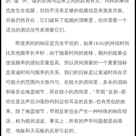
的 "啵 "声。啵的音调与边界之间的距离有关。同样的事情
也发生在低频，但拍手没有足够的低频信息来激发共振。
共振仍然存在，它们破坏了低频的清晰度，但你需要一个
适当的测试信号来测量它们。
即使房间的响应是完全平坦的，如果1KHz的持续时间
比其他频率长半秒，由于随着时间的推移，额外的能量会
使该频率的感知音量提高。所以房间测量的一个重要指标
是衰减时间与频率的关系。我们的目标是让衰减时间在尽
可能大的范围内大致均匀。在较大的房间里，多余的混响
和噪音会掩盖细节，而在较小的房间里，"早期 "反射--那
些在直达声后20毫秒内到达你耳朵的反射--也有类似的效
果。除了掩盖细节，早期反射也会产生一种特殊的响应错
误，称为梳状滤波。事实上，所有的声学问题都是由墙
壁、地板和天花板的反射引起的。