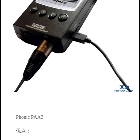
Phonic PAA3
优点：