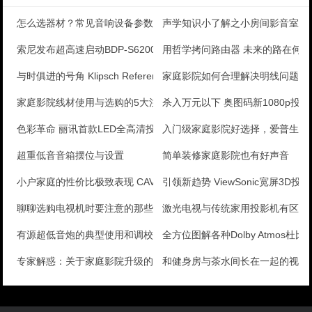
怎么选器材？常见音响设备参数解析
声学知识小了解之小房间影音室装
索尼发布超高速启动BDP-S6200蓝光机
用哲学拷问路由器 未来的路在何方
与时俱进的号角 Klipsch Reference系
家庭影院如何合理解决明线问题？
家庭影院线材使用与选购的5大注意事项和误区
杀入万元以下 奥图码新1080p投
色彩革命 丽讯首款LED全高清投影评测
入门级家庭影院好选择，爱普生CH-
超重低音音箱摆位与设置
简单装修家庭影院也有好声音
小户家庭的性价比极致表现 CAV DL-1壁挂音箱套
引领新趋势 ViewSonic宽屏3D投
聊聊选购电视机时要注意的那些“猫腻”
激光电视与传统家用投影机有区别
有源超低音炮的典型使用和调校详解
全方位图解各种Dolby Atmos杜
专家解惑：关于家庭影院升级的那点事
和健身房与茶水间长在一起的视听