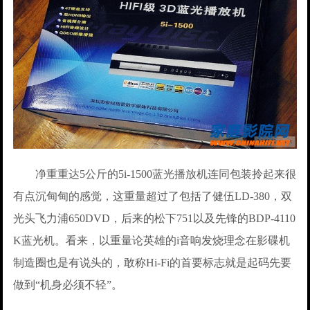
净重重达5公斤的5i-1500蓝光播放机连同包装拎起来很
有点沉甸甸的感觉，这重量超过了包括了健伍LD-380，双
光头飞力浦650DVD，后来的松下751以及先锋的BDP-4110
K蓝光机。看来，以重量论英雄的i音响发烧理念在影碟机
制造圈也是有说头的，敢称Hi-Fi的首要标志就是起码先要
做到“机身必须不轻”。