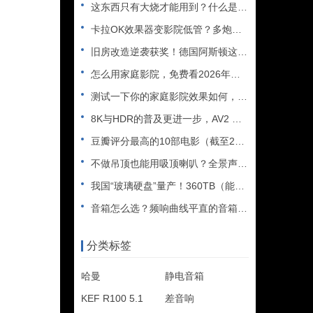
这东西只有大烧才能用到？什么是XLR接口？平衡音频信号线、低
卡拉OK效果器变影院低管？多炮玩家省钱了，内附调音软件免费下
旧房改造逆袭获奖！德国阿斯顿这套7.2.4全景声私人影院太惊
怎么用家庭影院，免费看2026年世界杯直播？
测试一下你的家庭影院效果如何，bobo精选测试片1~3合集
8K与HDR的普及更进一步，AV2 视频编解码器发布
豆瓣评分最高的10部电影（截至2025年）
不做吊顶也能用吸顶喇叭？全景声天空声道安装教程
我国“玻璃硬盘”量产！360TB（能装2.5万部电影），10
音箱怎么选？频响曲线平直的音箱一定好听吗？
分类标签
哈曼
静电音箱
KEF R100 5.1
差音响