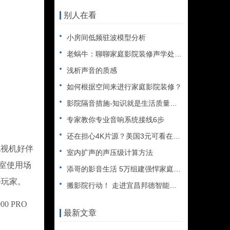
别人在看
小房间低频驻波模型分析
老蜗牛：聊聊家庭影院装修声学处理那点事儿
浅析声音的质感
如何根据空间来进行家庭影院装修？
影院隔音措施-知识就是生活质量提高的保障 装修影院必读
专家教你专业音响系统接线6步
还在担心4K片源？美国3元可看在线4K视频
电视机好伴
室内扩声的声压级计算方法
音室使用场
添哥的影音生活 5万组建强悍家庭影院
修玩家。
搬影院行动！ 走进宜昌邦德智能影音体验馆
 PRO
最新文章