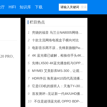
映厅
HIFI
知识库
下载
搜索
栏目热点
1
穷烧的福音 马兰士NA8005网络数码播放器测评
2
十款主流网络电视盒子横向对比
3
电影音乐两不误，先锋新旗舰Pioneer BDP-LX88蓝
4
4K 蓝光碟已破解，检验你手头4K播放器的时候到了！
 PRO、
5
先锋LX500 4K蓝光播放机与OPPO 205对比评测，暨
6
MYMEI 艾美影库MS-300，让观看高清正版电影变得更加
7
HDR伴侣 海美迪H10四代高清播放机评测
8
它是CD机的接班人：天逸TY-i30媒体播放器试用报告
9
首发测评--见证新一代4K/UHD播放王者的诞生 OPPO
10
不仅是超强蓝光机 OPPO BDP-105