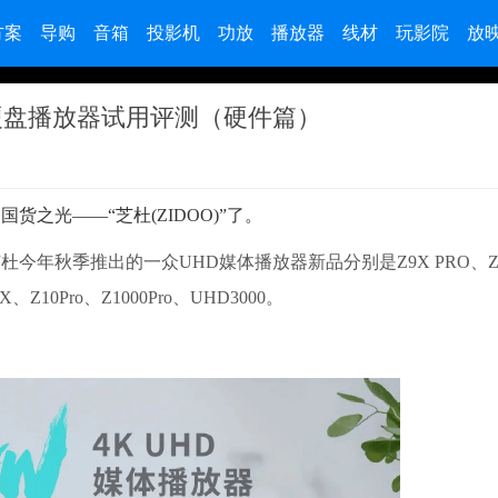
方案
导购
音箱
投影机
功放
播放器
线材
玩影院
放
4K硬盘播放器试用评测（硬件篇）
光——“芝杜(ZIDOO)”了。
秋季推出的一众UHD媒体播放器新品分别是Z9X PRO、Z20
、Z10Pro、Z1000Pro、UHD3000。