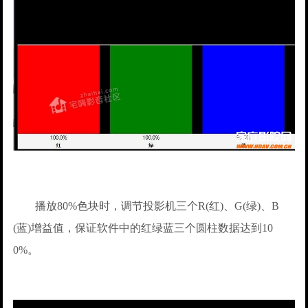
播放80%色块时，调节投影机三个R(红)、G(绿)、B
(蓝)增益值，保证软件中的红绿蓝三个圆柱数据达到10
0%。