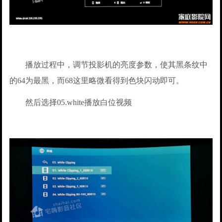
播放过程中，调节投影机的亮度参数，使其黑条纹中
的64为最黑，而68这里略微看得到色块闪动即可。
然后选择05.white播放白位视频