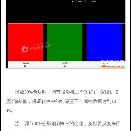
播放30%色块时，调节投影机三个R(红)、G(绿)、B
(蓝)偏差值，保证软件中的红绿蓝三个圆柱数据达到10
0%。
注：调节30%会影响到80%的变化，所以要反复来回