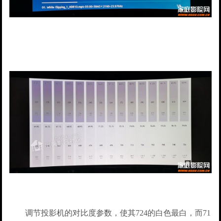
调节投影机的对比度参数，使其724的白色最白，而71