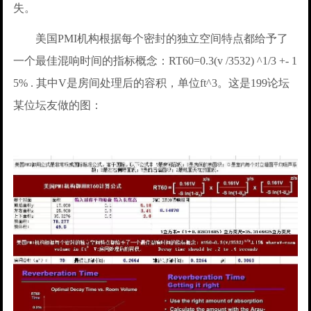
失。
美国PMI机构根据每个密封的独立空间特点都给予了
一个最佳混响时间的指标概念：RT60=0.3(v /3532) ^1/3 +- 1
5% . 其中V是房间处理后的容积，单位ft^3。这是199论坛
某位坛友做的图：