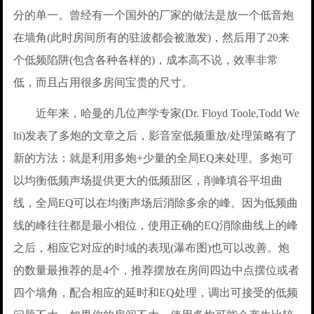
分的单一。曾经有一个国外的厂家的做法是放一个低音炮
在墙角(此时房间所有的驻波都会被激发)，然后用了20来
个低频陷阱(包含各种各样的)，成本高不说，效率非常
低，而且占用很多房间宝贵的尺寸。
近年来，哈曼的几位声学专家(Dr. Floyd Toole,Todd We
lti)发表了多炮的文章之后，影音室低频重放/处理策略有了
新的方法：就是利用多炮+少量的全局EQ来处理。多炮可
以均衡低频声场提供更大的低频甜区，削峰填谷平坦曲
线，全局EQ可以在均衡声场后消除多余的峰。因为低频曲
线的峰往往都是最小相位，使用正确的EQ消除曲线上的峰
之后，相应它对应的时域的表现(瀑布图)也可以改善。炮
的数量最推荐的是4个，推荐摆放在房间四边中点摆位或者
四个墙角，配合相应的延时和EQ处理，调出可接受的低频