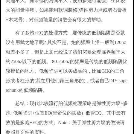
问题不大。如果你的房间不大，使用多炮可能会产生比较
大的能量堆积，如果能用软调装修(弹性剪力墙或者石膏板
+木龙骨)，对低频能量的消散会有很大的帮助。
有了多炮+EQ的处理方式，那传统的低频陷阱是否就
没有用武之地了呢? 其实不是。炮的频率上沿一般到120hz
就差不多了，但是上文已经说了我们需要处理临界频率大
约250hz以下的低频。 80-250hz的频率是传统的低频陷阱比
较擅长的地方。低频陷阱可以买成品的，比如GIK的三角
形或者柱形的(我在用他们家三角形的)，或者自己DIY supe
rchunk的低频陷阱。
总结：现代比较流行的低频处理策略是弹性剪力墙+多
炮+低频陷阱+位置EQ(皇帝位的摆放)+低管EQ。其中最有
效的是多炮+EQ的方式。Note：关于弹性剪力墙的做法请
参照群文件的资料。