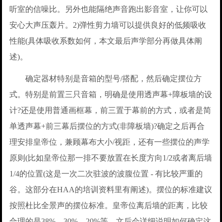
听室的信噪比。另外也能隔绝声音跑出影音室，让你可以
安心大声压轰片。2)弹性剪力墙可以提供良好的低频吸收
性能(具体吸收系数如何，本文最后声学部分再做具体阐
述)。
确定器材特别是音箱的型号/搭配，然后确定摆位方
式。特别是前置三只音箱，明确是使用透声幕+障板墙的设
计?还是使用普通画框幕，前三置于幕前的方式，或者是简
单透声幕+前三幕后摆位的方式(非障板墙)?确定之后再合
理安排皇帝位，兼顾幕布大小/视距，还有一些摆位的声学
原则(比如皇帝位那一排不要放置在长度方向1/2或者离后墙
1/4的位置(这是一次二次驻波的波腹位置 - 有比较严重的
谷。这部分在HAA的培训资料里有阐述)。摆位的标准建议
按照杜比全景声的摆位标准。皇帝位离后墙的距离，比较
合理的是38%，30%，20%等。文后会详细说明如何确定这