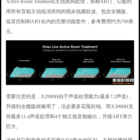
Active Room Treatment(主动房间处理，简称ART)，它能利
用所有音箱主动抵消房间的残余低频驻波。包含全频版、
低音控制和ART在内的完整功能套件，参考费用约为799美
元。
需要注意的是，X2900H由于声道处理能力(最多7.2声道)，
升级到全频版就够用了，没必要多花冤枉钱。而X3900H支
持最多11.4声道处理和4个独立低音炮输出，升级ART潜力
巨大。