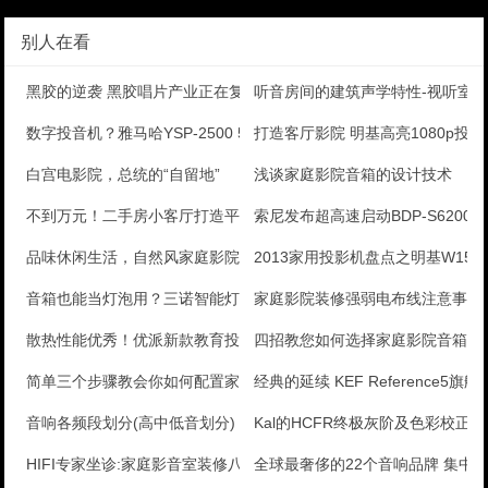
别人在看
黑胶的逆袭 黑胶唱片产业正在复苏
听音房间的建筑声学特性-视听室
数字投音机？雅马哈YSP-2500 5.1声道Sou
打造客厅影院 明基高亮1080p投
白宫电影院，总统的“自留地”
浅谈家庭影院音箱的设计技术
不到万元！二手房小客厅打造平民家庭影院
索尼发布超高速启动BDP-S6200
品味休闲生活，自然风家庭影院规划
2013家用投影机盘点之明基W150
音箱也能当灯泡用？三诺智能灯光蓝牙音箱评测
家庭影院装修强弱电布线注意事项
散热性能优秀！优派新款教育投影评测
四招教您如何选择家庭影院音箱？
简单三个步骤教会你如何配置家庭影院
经典的延续 KEF Reference5旗
音响各频段划分(高中低音划分)
Kal的HCFR终极灰阶及色彩校正手
HIFI专家坐诊:家庭影音室装修八要素
全球最奢侈的22个音响品牌 集中在