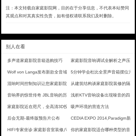
注：本文转载自家庭影院网，目的在于分享信息，不代表本站赞同
其观点和对其真实性负责，如有侵权请联系我们及时删除。
别人在看
多声道家庭影院音箱选购技巧
家庭影院音响调试全解析之声压仪
Wolf von Langa发布新款全音域喇叭A1.
5分钟学会杜比全景声音箱摆位方
混响时间控制知识让您家庭影院视听环境更趋完美
从建筑结构谈家庭影院装修的隔声控
音响界的惊世传奇 JBL音响的历史与今天
浅析KTV音响设备出现噪音的四个
家庭影院近在咫尺，全高清3D投影机明基(BenQ)W
吸声环境的营造方法
后会无期-最终版预告片公布
CEDIA EXPO 2014,Paradigm新品
HIFI专家坐诊:家庭影音室装修八要素
你的家庭影院适合哪种类型的音箱