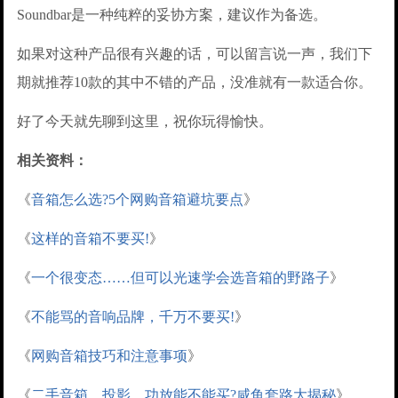
Soundbar是一种纯粹的妥协方案，建议作为备选。
如果对这种产品很有兴趣的话，可以留言说一声，我们下
期就推荐10款的其中不错的产品，没准就有一款适合你。
好了今天就先聊到这里，祝你玩得愉快。
相关资料：
《
音箱怎么选?5个网购音箱避坑要点
》
《
这样的音箱不要买!
》
《
一个很变态……但可以光速学会选音箱的野路子
》
《
不能骂的音响品牌，千万不要买!
》
《
网购音箱技巧和注意事项
》
《
二手音箱、投影、功放能不能买?咸鱼套路大揭秘
》