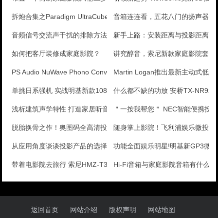
拆炮合集之Paradigm UltraCube 1低
音箱连连看，五花八门的扬声器大
音频信号交流声干扰的排除方法
新手上路：安装距离与投影距离是
如何把客厅装修成家庭影院？
讲究醇音，索尼新款家庭影院套装及S
PS Audio NuWave Phono Conv
Martin Logan推出最新主动式低音
单挑日系强机 实战明基新款1080p投影
什么都不缺的功放 安桥TX-NR929
浅析建筑声学特性 打造家居听音香舍
＂一按我帮您＂ NEC智能便携投
脱胎换骨之作！奥图码全高清投影评测
随身掌上影院！飞利浦娱乐微投初
从应用角度谈谈投影产品的选择与挑选
功能全面娱乐明星!明基新GP3微
带着电影院去旅行 索尼HMZ-T3W音视频系统测评
Hi-Fi音箱与家庭影院音箱有什么
返回首页
网站介绍
版权声明
网站地图