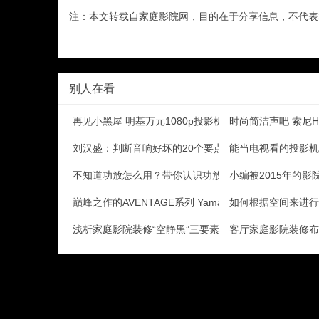
注：本文转载自家庭影院网，目的在于分享信息，不代表
别人在看
再见小黑屋 明基万元1080p投影机评测
时尚简洁声吧 索尼H
刘汉盛：判断音响好坏的20个要点
能当电视看的投影机 
不知道功放怎么用？带你认识功放机所有接口
小编被2015年的
巔峰之作的AVENTAGE系列 Yamaha AV
如何根据空间来进行
浅析家庭影院装修“空静黑”三要素
客厅家庭影院装修布