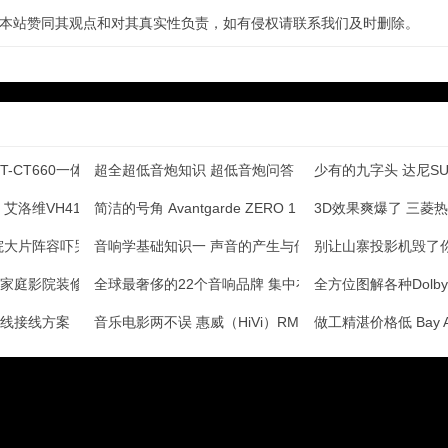
本站赞同其观点和对其真实性负责，如有侵权请联系我们及时删除。
T-CT660一体式音箱测评
超全超低音炮知识 超低音炮问答
少有的九字头 达尼SUB
艾洛维VH410评测
简洁的号角 Avantgarde ZERO 1 PR
3D效果爽爆了 三菱热
影院大片阵容吓哭了
音响学基础知识一 声音的产生与传播
别让山寨投影机毁了
家庭影院装修？
全球最奢侈的22个音响品牌 集中在HIFI类的音箱功
全方位图解各种Dolby
线接线方案
音乐电影两不误 惠威（HiVi）RM600+HT音箱
做工精湛价格低 Bay 