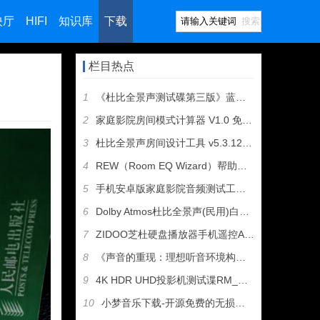
映厅
HIFI
知识库
下载
搜索
栏目热点
1
《杜比全景声测试碟第三版》蓝光原盘免费下载
2
家庭影院房间模式计算器 V1.0 免费下载
3
杜比全景声房间设计工具 v5.3.12 免费下载
4
REW（Room EQ Wizard）帮助手册中文版
5
手机安卓版家庭影院音频测试工具Audio Tool中文版免费
6
Dolby Atmos杜比全景声(民用)白皮书免费下载
7
ZIDOO芝杜硬盘播放器手机遥控APP（安卓和苹果系统）下载
8
《声音的重现：理想听音环境构建指南》
9
4K HDR UHD投影机测试谍RM_UHD_HDR10_T
10
小梦音乐下载-开源免费的无损音乐下载神器