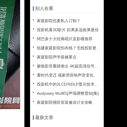
别人在看
家庭影院也要私人订制？
投影机看3D影片 距离多远效果最佳
阿巴多十大经典唱片及影碟推荐
组建家庭影院怕布线？无线投影更轻松
家庭影院声学装修要点
极致影音重磅推出 4K超高清信号源有序推出
看时代变迁 感家用音响声音变化
投影机中的3LCD与DLP显示技术深层解密
Audyssey MultEQ声场调整需知[集]
家庭影院视听室装修设计全攻略
最新文章