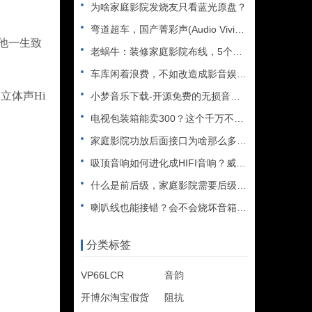
为啥家庭影院发烧友只看蓝光原盘？
弯道超车，国产菁彩声(Audio Vivid)能否取代杜比全
，他一生致
老蜗牛：装修家庭影院布线，5个必看的注意事项
车库闲着浪费，不如改造成影音娱乐室吧
体声Hi
小梦音乐下载-开源免费的无损音乐下载神器
电视包装箱能卖300？这个千万不要扔……
家庭影院功放后面接口为啥那么多？假装高端卖高价？
吸顶音响如何进化成HIFI音响？威力声功放再升级
什么是前后级，家庭影院需要后级吗？天逸11声道功放AD-83
喇叭线也能接错？会不会烧坏音箱（功放）​？
分类标签
VP66LCR
音韵
开博尔淘宝假货
阻抗