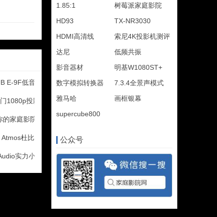
1.85:1
树莓派家庭影院
HD93
TX-NR3030
HDMI高清线
索尼4K投影机测评
达尼
低频共振
影音器材
明基W1080ST+
 E-9F低音炮
数字模拟转换器
7.3.4全景声模式
雅马哈
画框银幕
门1080p投影评测
supercube800
你的家庭影院
 Atmos杜比全景声音箱摆
公众号
Audio实力小书架音箱TC