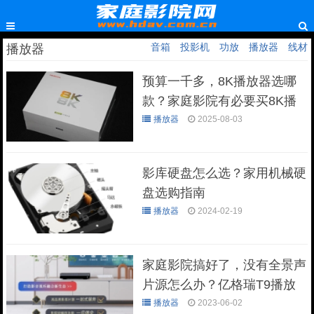
音箱
投影机
功放
播放器
线材
播放器
预算一千多，8K播放器选哪
款？家庭影院有必要买8K播
放器吗？
播放器
2025-08-03
影库硬盘怎么选？家用机械硬
盘选购指南
播放器
2024-02-19
家庭影院搞好了，没有全景声
片源怎么办？亿格瑞T9播放
机解君忧
播放器
2023-06-02