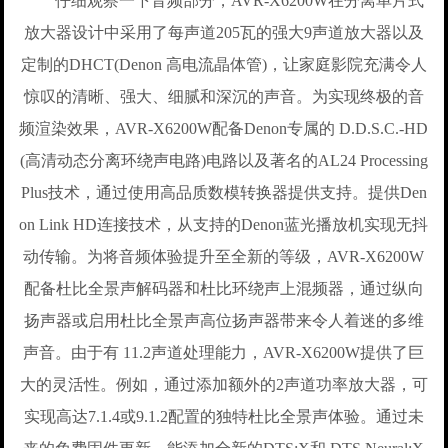
仔细观察一下音频部分，AVR-X6200W在分离单片式
放大器设计中采用了每声道205瓦的强大9声道放大器以及
定制的DHCT(Denon 高电流晶体管)，让家庭影院充满令人
惊叹的清晰、强大、细腻和深沉的声音。为实现终极的音
频渲染效果，AVR-X6200W配备Denon专属的 D.D.S.C.-HD
(高清动态分离环绕声电路)电路以及著名的AL24 Processing
Plus技术，通过使用高品质数模转换器提供支持。提供Den
on Link HD连接技术，从支持的Denon蓝光播放机实现无抖
动传输。为将音频体验提升至全新的等级，AVR-X6200W
配备杜比全景声解码器和杜比环绕声上混频器，通过纵向
扬声器或启用杜比全景声高位扬声器带来令人着迷的多维
声音。由于有 11.2声道处理能力，AVR-X6200W提供了巨
大的灵活性。例如，通过添加额外的2声道功率放大器，可
实现高达7.1.4或9.1.2配置的独特杜比全景声体验。通过未