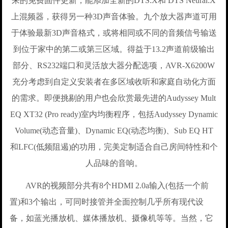
来的免费固件更新，能添加全新的DTS:X和 DTS Neural:X
上混频器，获得另一种3D声音体验。九个放大器声道可用
于体验最新3D声音格式，或将相同或不同的音频信号输送
到位于家中的第二或第三区域。得益于13.2声道前级输出
部分、RS232端口和灵活放大器分配选项，AVR-X6200W
充分考虑到自定义安装者在多区域收听和家庭自动化方面
的需求。即便挑剔的用户也会欣赏最先进的Audyssey Mult
EQ XT32 (Pro ready)室内均衡程序，包括Audyssey Dynamic
Volume(动态音量)、Dynamic EQ(动态均衡)、Sub EQ HT
和LFC(低频阻遏)的功用，完美定制适合自己房间特性和个
人品味的音响。
AVR的视频部分共有8个HDMI 2.0a输入(包括一个前
置)和3个输出，可同时接管并全面控制几乎所有现代设
备，如蓝光播放机、媒体播放机、摄像机等等。当然，它