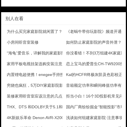
别人在看
为什么买完家庭影院就闲置了？
《老蜗牛带你玩影院》频道开通
小房间听音室装修
如何防止家庭影院的声音外泄？
“海龟”爱音乐，详解我的家庭影院配置方案
你没看错！不到3万组建4K家庭影
家用平板电视挂架选购安装注意事项
恋上宝马的爱普生CH-TW9200投
内置锂电超便携！enegee手持投影试玩
Kal的HCFR终极灰阶及色彩校正手
穷烧也疯狂，5万DIY家庭影院影音室装修全记录
音箱额定功率和瞬间峰值功率有何
装修家用听音室应该注意的几点
拒当小白！16个3D投影机常见问
THX、DTS 和DOLBY关于5.1和7.1音响系
国内厂商纷纷掘金“智能投影”市场
4K新娱乐革命 Denon AVR-X2000功放
浅谈如何组建家庭影院·注意事项