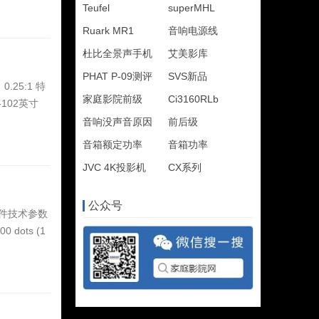
Teufel
superMHL
Ruark MR1
音响电源线
杜比全景声手机
艾美影库
PHAT P-09测评
SVS新品
25:1 特
家庭影院前级
Ci3160RLb
102英寸
音响没声音原因
前后级
音箱额定功率
音箱功率
JVC 4K投影机
CX系列
公众号
部件技术参数
dots (1