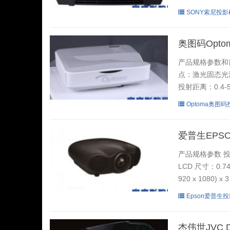
SONY索尼投影
奥图码Opt
产品规格参数和简介
点：激光固态光源
投射距离：0.4-
Optoma奥图
爱普生EPSO
产品规格参数 投
LCD 尺寸：0.
920 x 1080) 
Epson爱普生
杰伟世JVC D