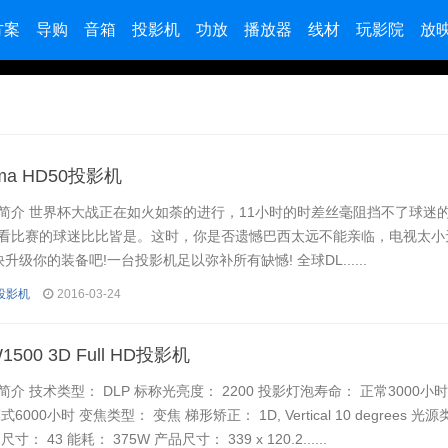
方案
导购
音箱
投影机
功放
播放器
线材
玩影院
放
ma HD50投影机
简介 世界杯大战正在如火如荼的进行，11小时的时差丝毫阻挡不了球迷
看比赛的球迷比比皆是。这时，你是否遗憾巴西太远不能亲临，电视太小
升级你的装备吧!一台投影机足以弥补所有缺憾! 全球DL......
码投影机
2016-03-24
500 3D Full HD投影机
 技术类型： DLP 标称光亮度： 2200 投影灯泡寿命： 正常3000小时/
000小时 变焦类型： 变焦 梯形矫正： 1D, Vertical 10 degrees 光
 43 能耗： 375W 产品尺寸： 339 x 120.2......