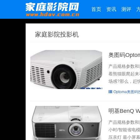
首页
资讯
测评
家庭影院投影机
奥图码Opto
产品规格参数和
着熊猫眼爬起来
场感?那么，赶快
Optoma奥图
明基BenQ W1
产品规格参数和简介
小时/智能省电模式6
压汞灯 最小屏幕尺寸：