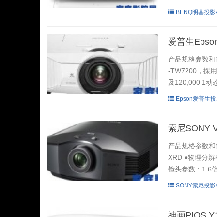
BENQ明基投影
爱普生Epson
产品规格参数和简
-TW7200，採
及120,000:1动
Epson爱普生
索尼SONY 
产品规格参数和简
XRD ●物理分辨
镜头参数：1.6倍
SONY索尼投影
神画PIQS 