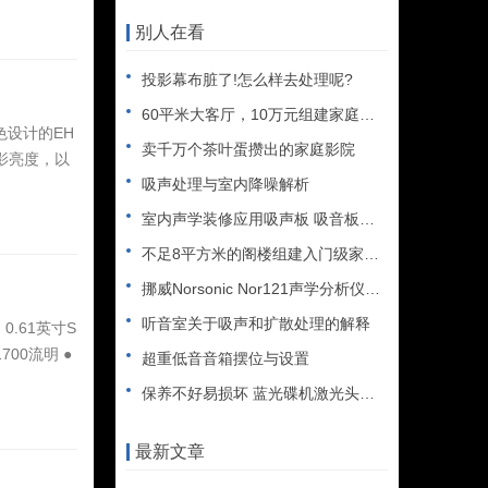
别人在看
投影幕布脏了!怎么样去处理呢?
60平米大客厅，10万元组建家庭影院
色设计的EH
卖千万个茶叶蛋攒出的家庭影院
色投影亮度，以
吸声处理与室内降噪解析
室内声学装修应用吸声板 吸音板的常见错误
不足8平方米的阁楼组建入门级家庭影院
挪威Norsonic Nor121声学分析仪测量
听音室关于吸声和扩散处理的解释
.61英寸S
700流明 ●
超重低音音箱摆位与设置
保养不好易损坏 蓝光碟机激光头最娇贵
最新文章