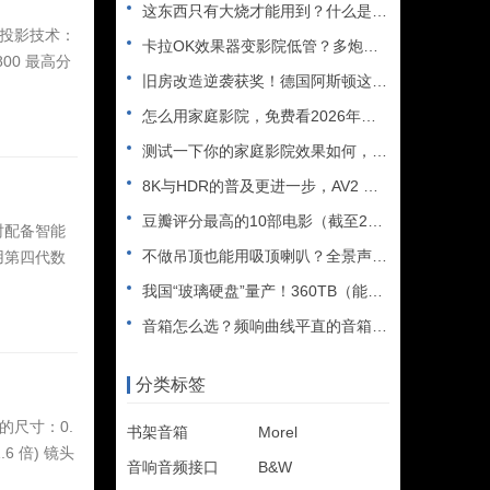
这东西只有大烧才能用到？什么是XLR接口？平衡音频信号线、低
 投影技术：
卡拉OK效果器变影院低管？多炮玩家省钱了，内附调音软件免费下
800 最高分
旧房改造逆袭获奖！德国阿斯顿这套7.2.4全景声私人影院太惊
怎么用家庭影院，免费看2026年世界杯直播？
测试一下你的家庭影院效果如何，bobo精选测试片1~3合集
8K与HDR的普及更进一步，AV2 视频编解码器发布
豆瓣评分最高的10部电影（截至2025年）
时配备智能
不做吊顶也能用吸顶喇叭？全景声天空声道安装教程
用第四代数
我国“玻璃硬盘”量产！360TB（能装2.5万部电影），10
音箱怎么选？频响曲线平直的音箱一定好听吗？
分类标签
的尺寸：0.
书架音箱
Morel
.6 倍) 镜头
音响音频接口
B&W