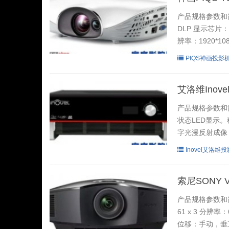
产品规格参数和
DLP 显示芯片：
辨率：1920*10
PIQS神画投影
艾洛维Inov
产品规格参数和
状态LED显示
字光漫反射成像，
Inovel艾洛维
索尼SONY 
产品规格参数和简
61 x 3 分辨率：
位移：手动，垂直： 