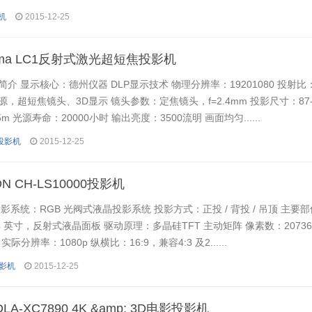
机
2015-12-25
oma LC1反射式激光超短焦投影机
 显示核心：德州仪器 DLP显示技术 物理分辨率：19201080 投射比：0.
，超短焦镜头、3D显示 镜头参数：定焦镜头，f=2.4mm 投影尺寸：87-
5m 光源寿命：20000小时 输出亮度：3500流明 画面均匀......
码投影机
2015-12-25
N CH-LS10000投影机
影系统：RGB 光阀式液晶投影系统 投影方式：正投 / 背投 / 吊顶 主要
74 英寸，反射式液晶面板 驱动原理：多晶硅TFT 主动矩阵 像素数：2073600 
x 3 实际分辨率：1080p 纵横比：16:9，兼容4:3 及2......
投影机
2015-12-25
LA-XC7890 4K &amp; 3D电影投影机