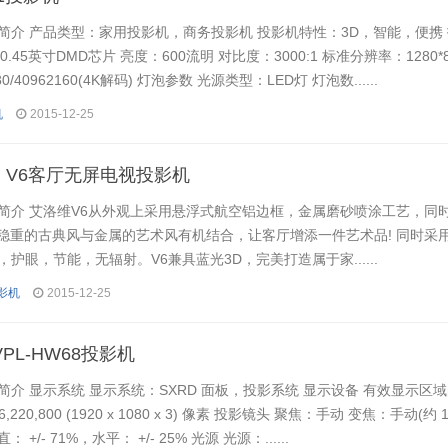
简介 产品类型：家用投影机，商务投影机 投影机特性：3D，智能，便携
0.45英寸DMD芯片 亮度：600流明 对比度：3000:1 标准分辨率：1280*
80/40962160(4K解码) 灯泡参数 光源类型：LED灯 灯泡数......
机
2015-12-25
el V6客厅无屏电视投影机
简介 艾洛维V6从外观上采用悬浮式航空铝边框，金属磨砂喷涂工艺，同
。稳重的古典风与金属的艺术风有机结合，让客厅增添一件艺术品! 同时采
护眼，节能，无辐射。V6兼具蓝光3D，完美打造属于家......
投影机
2015-12-25
VPL-HW68投影机
介 显示系统 显示系统：SXRD 面板，投影系统 显示设备 有效显示区域
6,220,800 (1920 x 1080 x 3) 像素 投影镜头 聚焦：手动 变焦：手动(约 1
+/- 71%，水平： +/- 25% 光源 光源：......