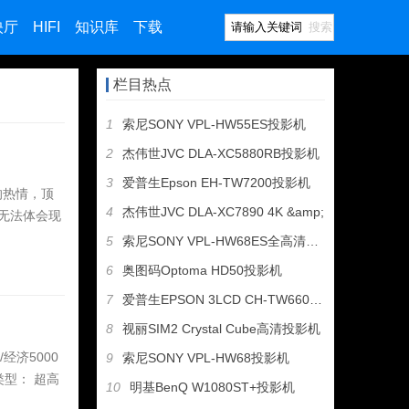
映厅
HIFI
知识库
下载
搜索
栏目热点
1
索尼SONY VPL-HW55ES投影机
2
杰伟世JVC DLA-XC5880RB投影机
3
爱普生Epson EH-TW7200投影机
的热情，顶
4
杰伟世JVC DLA-XC7890 4K &amp;
无法体会现
5
索尼SONY VPL-HW68ES全高清家用投影机
6
奥图码Optoma HD50投影机
7
爱普生EPSON 3LCD CH-TW6600家庭影院投影机
8
视丽SIM2 Crystal Cube高清投影机
经济5000
9
索尼SONY VPL-HW68投影机
源类型： 超高
10
明基BenQ W1080ST+投影机