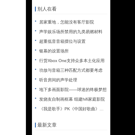
别人在看
居家重地，怎能没有客厅影院
声学娱乐场所禁用的九类易燃材料
超重低音音箱摆位与设置
银幕的设置场所
行货Xbox One支持众多本土化应用
功放与音箱三种匹配方式都要考虑
听音房间的声学处理
地下多画面影院——球迷的终极梦想
发烧友自制画框幕 组建hifi家庭影院
《我是歌手》PK《中国好歌曲》一套音响决胜负
最新文章