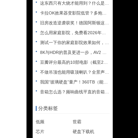
这东西只有大烧才能用到？什么是XLR接口？平衡音频信号线、低
卡拉OK效果器变影院低管？多炮玩家省钱了，内附调音软件免费下
旧房改造逆袭获奖！德国阿斯顿这套7.2.4全景声私人影院太惊
怎么用家庭影院，免费看2026年世界杯直播？
测试一下你的家庭影院效果如何，bobo精选测试片1~3合集
8K与HDR的普及更进一步，AV2 视频编解码器发布
豆瓣评分最高的10部电影（截至2025年）
不做吊顶也能用吸顶喇叭？全景声天空声道安装教程
我国“玻璃硬盘”量产！360TB（能装2.5万部电影），10
音箱怎么选？频响曲线平直的音箱一定好听吗？
分类标签
低频
世霸
芯片
硬盘下载机