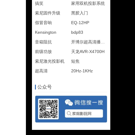
搞笑
家用双机投影系统
索尼固件升级
黑胶入门
假冒音响
EQ-12HP
Kensington
bdp83
音箱阻抗
开博尔超高清播放机
前级功放
天龙AVR-X4700H
索尼激光投影机
短焦
超高清
20Hz-1KHz
公众号