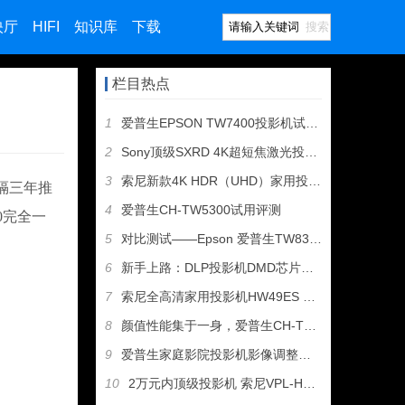
映厅
HIFI
知识库
下载
搜索
栏目热点
1
爱普生EPSON TW7400投影机试用评测
2
Sony顶级SXRD 4K超短焦激光投影机VPL-GTZ1开
3
索尼新款4K HDR（UHD）家用投影机VW278投影机评测
时隔三年推
4
爱普生CH-TW5300试用评测
0完全一
5
对比测试——Epson 爱普生TW8300 vs. Opto
6
新手上路：DLP投影机DMD芯片的重要性
7
索尼全高清家用投影机HW49ES VS HW48ES测评报告
8
颜值性能集于一身，爱普生CH-TW6300 3D投影机测评
9
爱普生家庭影院投影机影像调整心得，TW8400评测
10
2万元内顶级投影机 索尼VPL-HW40ES点评