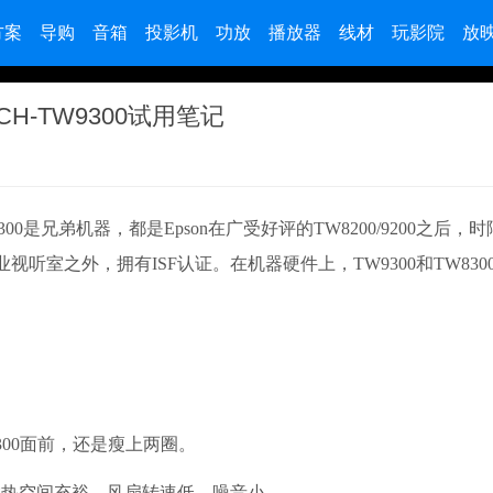
方案
导购
音箱
投影机
功放
播放器
线材
玩影院
放
CH-TW9300试用笔记
8300是兄弟机器，都是Epson在广受好评的TW8200/9200之后，
视听室之外，拥有ISF认证。在机器硬件上，TW9300和TW830
300面前，还是瘦上两圈。
热空间充裕，风扇转速低，噪音小。