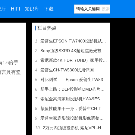
映厅
HIFI
知识库
下载
搜索
栏目热点
1
爱普生EPSON TW7400投影机试用评测
2
Sony顶级SXRD 4K超短焦激光投影机VPL-GTZ1开
3
索尼新款4K HDR（UHD）家用投影机VW278投影机评测
有1.6倍手
4
爱普生CH-TW5300试用评测
而言具有坚
5
对比测试——Epson 爱普生TW8300 vs. Opto
6
新手上路：DLP投影机DMD芯片的重要性
7
索尼全高清家用投影机HW49ES VS HW48ES测评报告
8
颜值性能集于一身，爱普生CH-TW6300 3D投影机测评
9
爱普生家庭影院投影机影像调整心得，TW8400评测
10
2万元内顶级投影机 索尼VPL-HW40ES点评