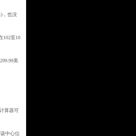
米)，也没
02至10
9.99美
投影计算器可
该中心位