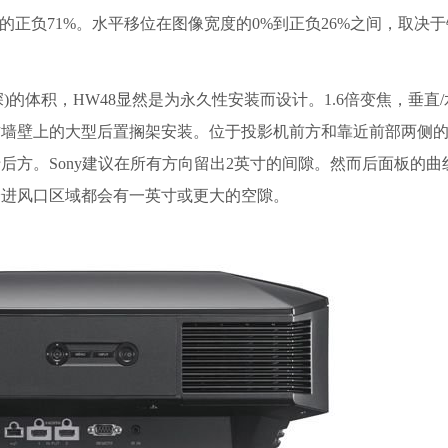
称的正负71%。水平移位在图像宽度的0%到正负26%之间，取决
高宽深)的体积，HW48显然是为永久性安装而设计。1.6倍变焦，垂直
方墙壁上的大型后置搁架安装。位于投影机前方和靠近前部两侧
后方。Sony建议在所有方向留出2英寸的间隙。然而后面板的曲
分进风口区域都会有一英寸或更大的空隙。