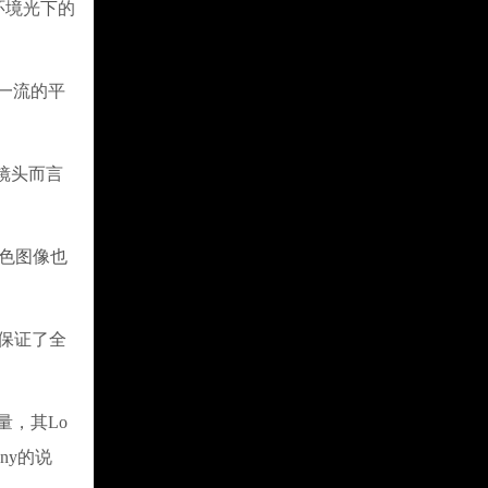
环境光下的
一流的平
镜头而言
色图像也
保证了全
，其Lo
ny的说