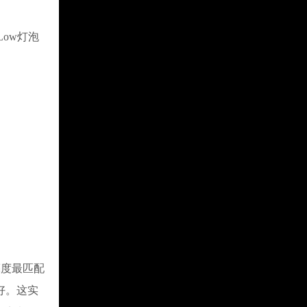
ow灯泡
度最匹配
更好。这实