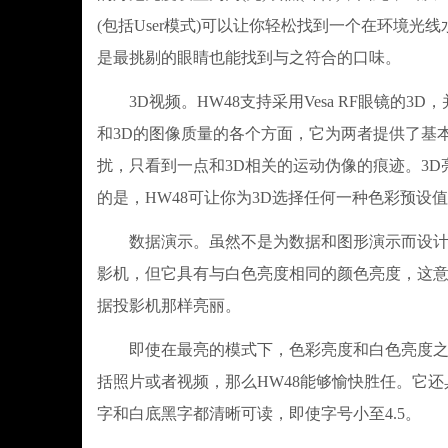
(包括User模式)可以让你轻松找到一个在环境
是最挑剔的眼睛也能找到与之符合的口味。
3D视频。HW48支持采用Vesa RF眼镜的3
和3D的图像质量的各个方面，它为两者提供了基本
扰，只看到一点和3D相关的运动伪像的痕迹。3
的是，HW48可让你为3D选择任何一种色彩预设
数据演示。虽然不是为数据和图形演示而设计的，
影机，但它具有与白色亮度相同的颜色亮度，这意味
据投影机那样亮丽。
即使在最亮的模式下，色彩亮度和白色亮度之间
括照片或者视频，那么HW48能够愉快胜任。它
字和白底黑字都清晰可读，即使字号小至4.5。