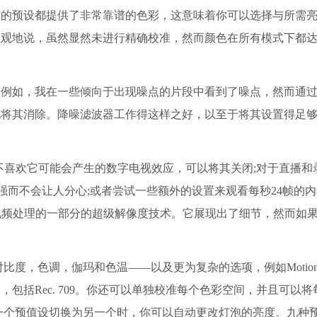
有的预设都提供了非常靠谱的色彩，这意味着你可以选择与所需
主观地说，虽然显然未进行精确校准，然而颜色在所有模式下都
如，我在一些倾向于出现噪点的片段中看到了噪点，然而通过
地将其消除。降噪滤波器工作得这样之好，以至于将其设置得足
果你不喜欢它可能会产生的数字电视效应，可以将其关闭;对于直播和
增强而不会让人分心;或者尝试一些额外的设置来观看每秒24帧的
作视频处理的一部分的超级解像度技术。它展现出了细节，然而如
，色调，伽玛和色温——以及更为复杂的选项，例如Motionf
包括Rec. 709。你还可以单独校准每个色彩空间，并且可以将
从一个预值设切换为另一个时，你可以自动更改灯泡的亮度。九种