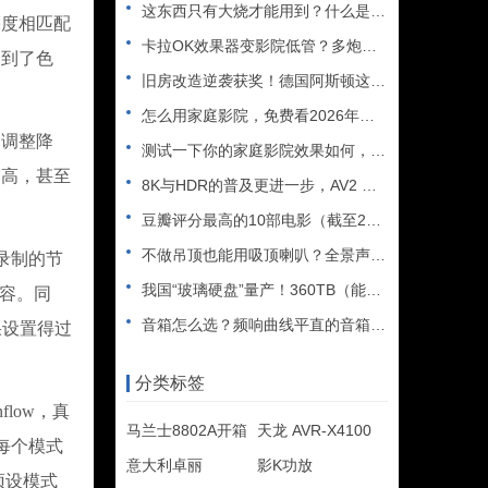
这东西只有大烧才能用到？什么是XLR接口？平衡音频信号线、低
亮度相匹配
卡拉OK效果器变影院低管？多炮玩家省钱了，内附调音软件免费下
达到了色
旧房改造逆袭获奖！德国阿斯顿这套7.2.4全景声私人影院太惊
怎么用家庭影院，免费看2026年世界杯直播？
调整降
测试一下你的家庭影院效果如何，bobo精选测试片1~3合集
够高，甚至
8K与HDR的普及更进一步，AV2 视频编解码器发布
豆瓣评分最高的10部电影（截至2025年）
不做吊顶也能用吸顶喇叭？全景声天空声道安装教程
录制的节
我国“玻璃硬盘”量产！360TB（能装2.5万部电影），10
内容。同
音箱怎么选？频响曲线平直的音箱一定好听吗？
果设置得过
分类标签
low，真
马兰士8802A开箱
天龙 AVR-X4100
每个模式
意大利卓丽
影K功放
预设模式