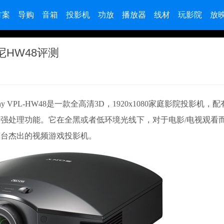
方案
导购
音箱
投影机
功放
播放器
线材
玩影院
放
尼HW48评测
ony VPL-HW48是一款全高清3D，1920x1080家庭影院投影机，配
强处理功能。它在全黑或者低环境光线下，对于电影/电视观看
一台杰出的视频游戏投影机。