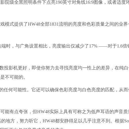
影院级全黑照明条件下点亮190英寸对角线16:9图像，或者适度
式提供了HW48全部1831流明的亮度和色彩质量之间的业界
时，与广角设置相比，亮度输出仅减少了17% ——对于1.6倍
数投影机更好，即使你努力去寻找亮度均一性上的差异，在纯白
异是不可能的。
的任何可能性。它还可以确保色彩亮度与白色亮度的匹配，从而
有点夸张，但HW48实际上具有可称之为低声耳语的声音质量
远的地方，努力听它，HW48都安静得足以几乎注意不到。根据So