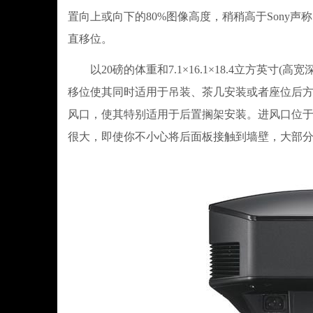
置向上或向下的80%图像高度，稍稍高于Sony声
直移位。
以20磅的体重和7.1×16.1×18.4立方英寸(
移位使其同时适用于吊装、茶几安装或者座位后
风口，使其特别适用于后置搁架安装。进风口位于
很大，即使你不小心将后面板接触到墙壁，大部