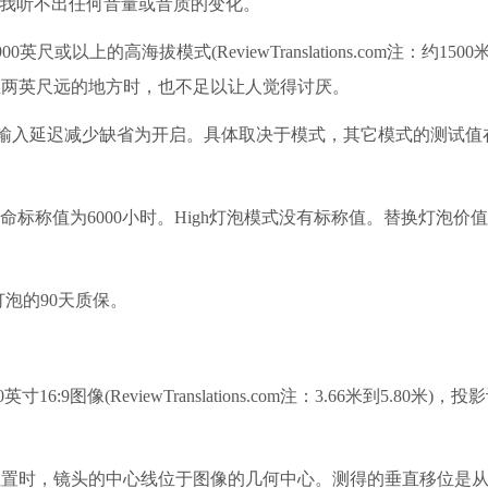
，但我听不出任何音量或音质的变化。
上的高海拔模式(ReviewTranslations.com注：约1500
在两英尺远的地方时，也不足以让人觉得讨厌。
输入延迟减少缺省为开启。具体取决于模式，其它模式的测试值在1
称值为6000小时。High灯泡模式没有标称值。替换灯泡价值29
泡的90天质保。
图像(ReviewTranslations.com注：3.66米到5.80米)，
时，镜头的中心线位于图像的几何中心。测得的垂直移位是从