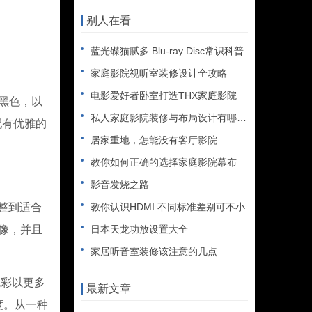
别人在看
蓝光碟猫腻多 Blu-ray Disc常识科普
家庭影院视听室装修设计全攻略
电影爱好者卧室打造THX家庭影院
黑色，以
私人家庭影院装修与布局设计有哪些事项？
，配有优雅的
居家重地，怎能没有客厅影院
教你如何正确的选择家庭影院幕布
影音发烧之路
整到适合
教你认识HDMI 不同标准差别可不小
像，并且
日本天龙功放设置大全
家居听音室装修该注意的几点
彩以更多
最新文章
度。从一种