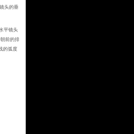
于镜头的垂
/水平镜头
的朝前的排
线的弧度