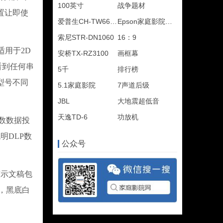
100英寸
战争题材
置让即使
爱普生CH-TW6600
Epson家庭影院产品线
索尼STR-DN1060
16：9
适用于2D
安桥TX-RZ3100
画框幕
看到任何串
5千
排行榜
型号不同
5.1家庭影院
7声道后级
JBL
大地震超低音
天逸TD-6
功放机
数数据投
明DLP数
公众号
示文稿包
，黑底白