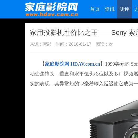
首页
资讯
测评
家用投影机性价比之王——Sony 索
来源：絮郢
时间：2018-01-17
阅读：
次
【
家庭影院网 HDAV.com.cn
】
1999美元的 S
动变焦镜头，垂直和水平镜头移位以及多种视频增
实的表现，其异常短的22毫秒输入延迟使它成为