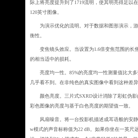
际上将亮度提升到了1719流明，使其明亮得足以在
120英寸图像。
为演示优化的流明。对于数据和图形演示，游戏模
衡性。
变焦镜头效应。当设置为1.6倍变焦范围的长焦端
的相当适中的损耗。
亮度均一性。85%的亮度均一性测量值比大多
几乎看不到。在非纯色的真实图像中看到这种差
颜色亮度。三片式SXRD设计消除了彩虹伪影
彩色图像的亮度与基于白色亮度的期望值一致。
风扇噪音。将一台投影机描述成耳语般的安静可能
w模式的声音标称值为22 dB。如果你坐在一英尺