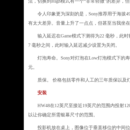
法，切换到High模式有一个“非常轻微”的差异
令人印象更为深刻的是，Sony推荐用于海拔4900英尺或以
有太大差异。音量上升了一点点，但甚至当我坐
输入延迟在Game模式下测得为22 毫秒，此时
7 毫秒之间，此时输入延迟减少设置为关闭。
灯泡寿命。Sony对灯泡在Low灯泡模式下的寿命标
元。
质保。 价格包括零件和人工的三年质保以及灯
安装
HW48在12英尺至接近19英尺的范围内投射120英寸16:9
以让你确定所需银幕尺寸的范围。
投影机放在桌上，图像位于垂直移位的中间位置