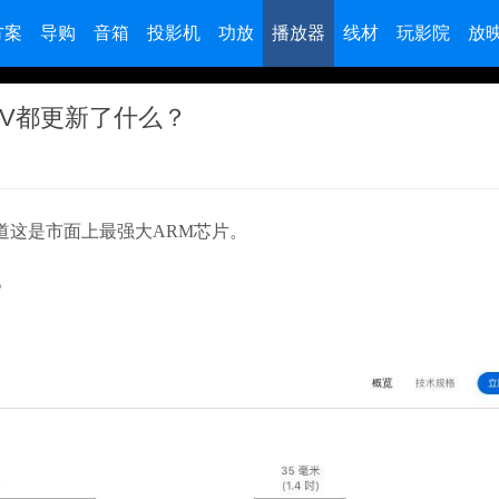
方案
导购
音箱
投影机
功放
播放器
线材
玩影院
放
 TV都更新了什么？
道这是市面上最强大ARM芯片。
。