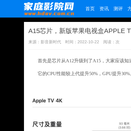
首页
资讯
测评
A15芯片，新版苹果电视盒APPLE
来源：影音新时代
时间：2022-10-22
阅读：
次
首先是芯片从A12升级到了A15，大家应该知
它的CPU性能较上代提升50%，GPU提升30%