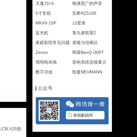
天逸TD-6
饱满宽广的声音
5寸音箱
安桥RZ5100
MKVII-15P
12星座
蓝光机
复仇者联盟2
家庭影院常见问题
底噪与信噪比
Zerius
明基BenQ i300T
强弱电布线
音响系统连接要点
数字功放
纽曼NEUMANN
公众号
CB-X25投影试用