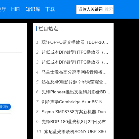
映厅
HIFI
知识库
下载
搜索
栏目热点
1
玩转OPPO蓝光播放器（BDP-103/105）字幕挂载功能
2
超低成本DIY微型HTPC播放器（XBMC+Raspberr
3
超低成本DIY微型HTPC播放器（XBMC+Raspberr
4
马兰士发布高分辨率网络音频播放机NA6005
5
还在愁4K电影片源？华为荣耀盒子闯入客厅
6
先锋Pioneer推出支援镜射影像BDP-180蓝光播放机
7
剑桥声学Cambridge Azur 851N发烧级旗舰网络
8
Sigma SMP8758方案新机器-Dune HD Sol
9
先锋BDP-180蓝光机8月22日发布1.08版本固件升级
10
索尼蓝光播放机SONY UBP-X800M2即将上市