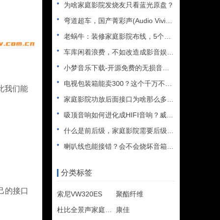
为啥家庭影院发烧友只看蓝光原盘？
弯道超车，国产菁彩声(Audio Vivid)能否取代杜比全
老蜗牛：装修家庭影院布线，5个必看的注意事项
车库闲着浪费，不如改造成影音娱乐室吧
小梦音乐下载-开源免费的无损音乐下载神器
电视包装箱能卖300？这个千万不要扔……
此我们能
家庭影院功放后面接口为啥那么多？假装高端卖高价？
吸顶音响如何进化成HIFI音响？威力声功放再升级
什么是前后级，家庭影院需要后级吗？天逸11声道功放AD-83
喇叭线也能接错？会不会烧坏音箱（功放）​？
。
分类标签
己的接口
索尼VW320ES
聚酯纤维
杜比全景声家庭影院
康佳