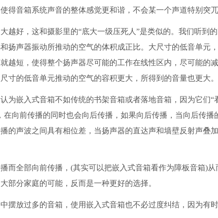
，使得音箱系统声音的整体感觉更和谐，不会某一个声道特别突
越好，这和摄影里的“底大一级压死人”是类似的。我们听到的
小和扬声器振动所推动的空气的体积成正比。大尺寸的低音单元
离就越短，使得整个扬声器尽可能的工作在线性区内，尽可能的
大尺寸的低音单元推动的空气的容积更大，所得到的音量也更大
认为嵌入式音箱不如传统的书架音箱或者落地音箱，因为它们“
，在向前传播的同时也会向后传播，如果向后传播，当向后传播
传播的声波之间具有相位差，当扬声器的直达声和墙壁反射声叠
而全部向前传播，(其实可以把嵌入式音箱看作为障板音箱)从
如大部分家庭的可能，反而是一种更好的选择。
摆放过多的音箱，使用嵌入式音箱也不必过度纠结，因为有时