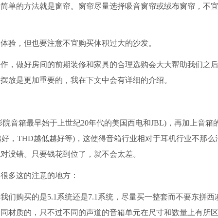
最简单的方法就是窗帘。窗帘尽量选择吸音窗帘或绒布窗帘，不
体验，但也要注意不宜购买体积过大的沙发。
作，做好房间的前期装修和家具的合理选购会大大帮助我们之后
的摆放是更加重要的，我在下文中会有详细的介绍。
音箱最早始于上世纪20年代的美国西电和JBL)，再加上音箱
越好，THD越低越好等)，这使得音箱行业相对于耳机行业不那么
绝对没错。只要钱花到位了，就不会太差。
很多这的注意的地方：
购买的是5.1系统还是7.1系统，尽量买一整套而不要东拼西
相同材质的，只不过不同的声道的音箱单元在尺寸和数量上有所