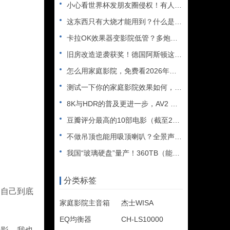
小心看世界杯发朋友圈侵权！有人被判赔108万
这东西只有大烧才能用到？什么是XLR接口？平衡音频信号线、低
卡拉OK效果器变影院低管？多炮玩家省钱了，内附调音软件免费下
旧房改造逆袭获奖！德国阿斯顿这套7.2.4全景声私人影院太惊
怎么用家庭影院，免费看2026年世界杯直播？
测试一下你的家庭影院效果如何，bobo精选测试片1~3合集
8K与HDR的普及更进一步，AV2 视频编解码器发布
豆瓣评分最高的10部电影（截至2025年）
不做吊顶也能用吸顶喇叭？全景声天空声道安装教程
我国“玻璃硬盘”量产！360TB（能装2.5万部电影），10
分类标签
自己到底
家庭影院主音箱
杰士WISA
EQ均衡器
CH-LS10000