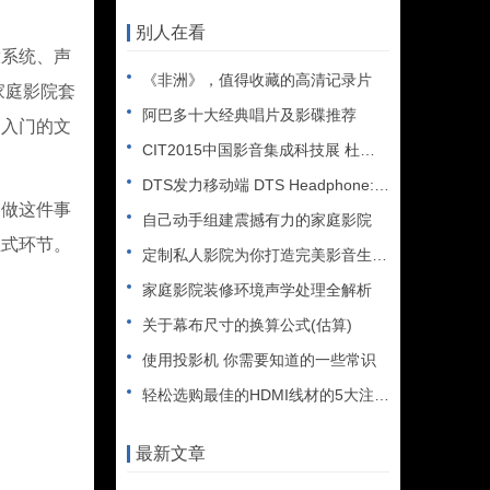
别人在看
系统、声
《非洲》，值得收藏的高清记录片
家庭影院套
阿巴多十大经典唱片及影碟推荐
更入门的文
CIT2015中国影音集成科技展 杜比全景声大热
DTS发力移动端 DTS Headphone:X技术解析
做这件事
自己动手组建震撼有力的家庭影院
正式环节。
定制私人影院为你打造完美影音生活空间
家庭影院装修环境声学处理全解析
关于幕布尺寸的换算公式(估算)
使用投影机 你需要知道的一些常识
轻松选购最佳的HDMI线材的5大注意事项
最新文章