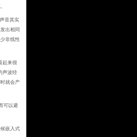
兀。
声音其实
，发出相同
减少非线性
。
看起来很
的声波经
加时就会产
而可以避
候嵌入式