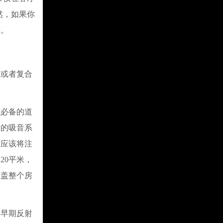
然，如果你
称。
或者复合
必备的道
致的吸音系
是应该将注
20平米，
覆盖整个房
早期反射