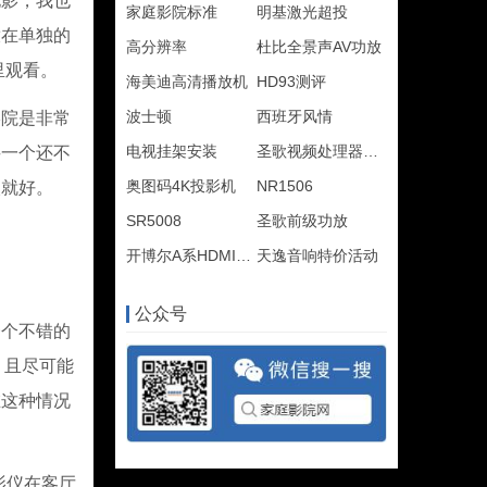
影，我也
家庭影院标准
明基激光超投
放在单独的
高分辨率
杜比全景声AV功放
里观看。
海美迪高清播放机
HD93测评
波士顿
西班牙风情
院是非常
电视挂架安装
圣歌视频处理器评测
买一个还不
奥图码4K投影机
NR1506
欢就好。
SR5008
圣歌前级功放
开博尔A系HDMI2.0
天逸音响特价活动
公众号
个不错的
，且尽可能
在这种情况
。
影仪在客厅