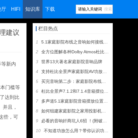
映厅
HIFI
知识库
下载
搜索
栏目热点
理建议
1
5.1家庭影院布线之音响如何接线（图文教程）
2
全方位图解各种Dolby Atmos杜比全景声音箱摆位方案
3
世界13大著名家庭影院音响品牌
等等新内
4
支持杜比全景声家庭影院AV功放和音箱推荐
5
买完音响第二步：家庭影院布线及音箱摆位
本门槛等
6
杜比全景声7.1.2和7.1.4音箱摆位有什么区别
为了达到比
7
多声道5.1家庭影院音箱摆放位置建议
。并且，
8
如何组建家庭影院之家用投影机选购指南
这些，可
9
必看的音响奸商坑人6招 ！(附破解招式）
10
不知道功放怎么用？带你认识功放机所有接口