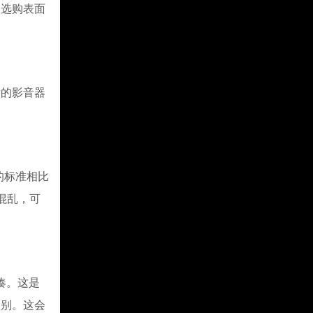
宜选购表面
的影音器
的标准相比
混乱，可
凑。这是
区别。这会